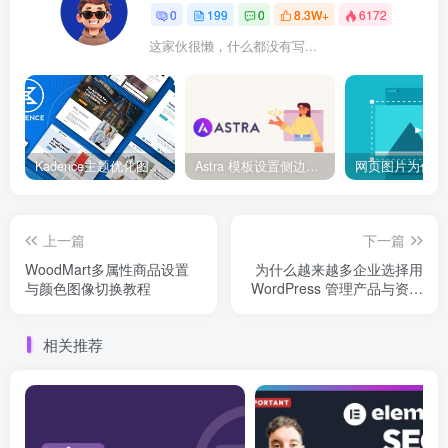
0
199
0
8.3W+
6172
这家伙很懒，什么都没有写...
Kadence主题优化图像加载速度完全指南：让你的站点快到超乎想象！
Astra 模板设置侧边栏与全宽页面切换
上一篇
下一篇
WoodMart多属性商品设置
为什么越来越多企业选择用
与颜色图像切换教程
WordPress 管理产品与资料
内容？
相关推荐