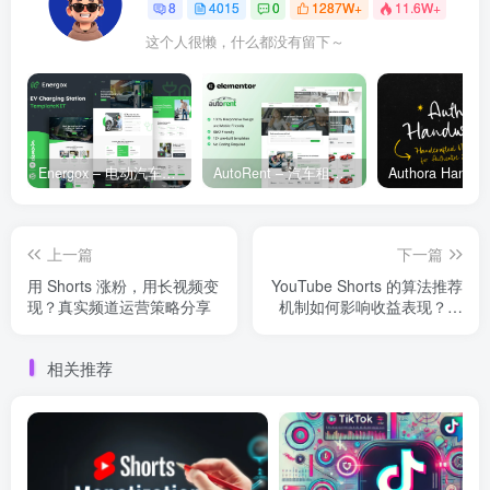
8
4015
0
1287W+
11.6W+
这个人很懒，什么都没有留下～
Energox – 电动汽车充电站 Elementor 模板套件
AutoRent – 汽车租赁服务 Elementor 模板套件
上一篇
下一篇
用 Shorts 涨粉，用长视频变
YouTube Shorts 的算法推荐
现？真实频道运营策略分享
机制如何影响收益表现？全
面解析与实战策略
相关推荐