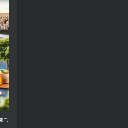
慢收录。 5) 一个实用判断标准 如果一篇
文章：已被抓取、没有 noindex / robots
问题、有至少 1–2 条相关内链、内容明
显解决了一个独立问题，那它 是否被收
录，只是时间问题，不是插件问题。
西已