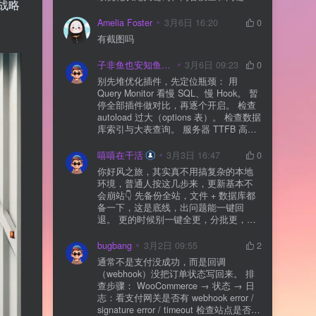
战略
通常需要一点时间，排名会慢慢出来
Amelia Foster
3月6日 16:20
0
有截图吗
子非鱼也安知鱼之乐
3月6日 09:23
0
别先堆优化插件，先定位瓶颈： 用
Query Monitor 看慢 SQL、慢 Hook。 暂
停全部插件做对比，再逐个开启。 检查
autoload 过大（options 表）。 检查数据
库索引与大表查询。 服务器 TTFB 高就
先处理主机/数据库性能。
嘻嘻在干活
3月3日 16:47
0
你好风之旅，其实真不用搞复杂的本地
环境，普通人按这几步来，更新基本不
会崩站👇 先备份全站，文件 + 数据库都
备一下，这是底线，出问题能一键回
退。 更的时候别一键全更，分批更，先
更不重要的插件，再更核心的。 更新完
立刻清缓存，去前台检查首页、文章
bugbang
3月2日 09:55
2
页、按钮、表单这些关键位置。 最好再
通常不是支付没成功，而是回调
装个支持版本回滚的插件，万一崩了，
（webhook）没把订单状态写回来。 排
一秒切回旧版。 总结来说：先备份、分
查步骤： WooCommerce → 状态 → 日
批更、更完查、留退路，稳得很✅😎希望
志：看支付网关是否有 webhook error /
能帮到你
signature error / timeout 检查站点是否被