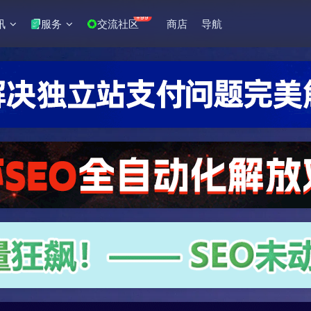
+99
讯
服务
交流社区
商店
导航