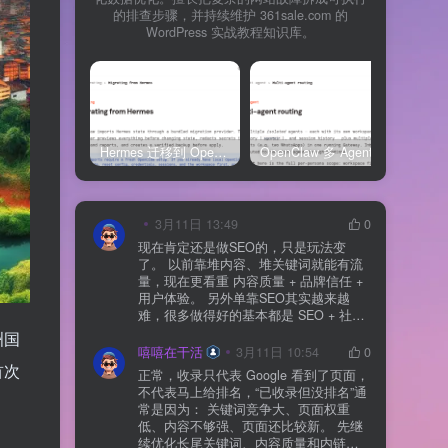
的排查步骤，并持续维护 361sale.com 的
WordPress 实战教程知识库。
Hermes 迁移到 OpenClaw 上线清单：频道、定时任务、权限和回滚一次检查
OpenClaw 多 Agent 内容排期实战：WordPress 每日 7 篇如何查缺口、补空位和防漏发
3月11日 13:49
0
现在肯定还是做SEO的，只是玩法变
了。 以前靠堆内容、堆关键词就能有流
量，现在更看重 内容质量 + 品牌信任 +
用户体验。 另外单靠SEO其实越来越
难，很多做得好的基本都是 SEO + 社媒
+ 内容营销 + 私域转化 一起做。 SEO本
洲国
质还是一个长期获客渠道，但不能再当
嘻嘻在干活
3月11日 10:54
0
成唯一渠道了。
首次
正常，收录只代表 Google 看到了页面，
不代表马上给排名，“已收录但没排名”通
常是因为： 关键词竞争大、页面权重
低、内容不够强、页面还比较新。 先继
续优化长尾关键词、内容质量和内链，