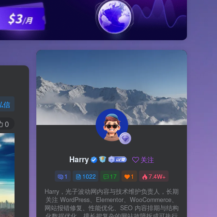
私信
0
Harry
关注
1
1022
17
1
7.4W+
Harry，光子波动网内容与技术维护负责人，长期
关注 WordPress、Elementor、WooCommerce、
网站报错修复、性能优化、SEO 内容排期与结构
化数据优化。擅长把复杂的网站故障拆成可执行