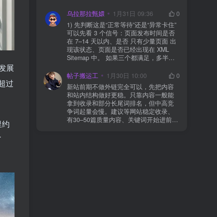
WAF 拦截（Cloudflare、宝塔防火墙、安
全插件） 检查是否启用了“缓存结账页/接
乌拉那拉甄嬛
1月31日 09:36
0
口路径”（结账页和回调接口不应缓存）
1) 先判断这是“正常等待”还是“异常卡住”
看服务器错误日志是否有 500/致命错误
可以先看 3 个信号：页面发布时间是否
导致回调执行中断 解决方案： 放行 wp-
在 7–14 天以内、是否 只有少量页面 出
json、wc-api、支付网关回调 URL（按网
现该状态、页面是否已经出现在 XML
关文档配置） 关闭结账页的缓存与 JS
Sitemap 中。 如果三个都满足，多半属
合并压缩测试一次 若使用 Cloudflare：
于正常爬取与评估阶段，不需要立刻动
速发展
为回调 URL 设置 不挑战、不拦截 的规
手。 2) 什么情况下“等”是没用的？ 以下
帖子搬运工
1月30日 10:00
0
则
超过
情况基本不会靠时间自动解决：页面几
新站前期不做外链完全可以，先把内容
乎没有内链（孤立页）、内容与站内已
和站内结构做好更稳。只靠内容一般能
有页面高度相似、canonical 指向了别的
拿到收录和部分长尾词排名，但中高竞
URL、同一主题短时间发布太多相似文
争词起量会慢。建议等网站稳定收录、
章。 这种情况下，Google 已经抓取，但
有30–50篇质量内容、关键词开始进前
里约
判断“当前不值得进入索引”。 3) 最有效
20/30后，再少量做外链，优先品牌词/裸
的人工干预方式（不折腾） 优先做这 3
链/引用型，别一上来追数量。👍
了
件事：加内链、从相关旧文章或栏目页
链接到该页面、增强首屏信息密度 前 2–
3 段直接回答用户问题，避免铺垫太多，
确认 canonical 为自指，避免被判定为重
复页，做完再去 GSC 请求重新编入索引
即可。 4) 什么“干预动作”反而容易适得
其反？ 不太推荐：频繁删除重发、连续
多次点“请求编入索引”、为了收录强行堆
关键词、随意改 URL 或标题 这些操作会
让 Google 重新评估页面稳定性，反而拖