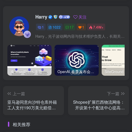
Harry
关注
1
1022
17
1
7.4W+
Harry，光子波动网内容与技术维护负责人，长期关注 WordPress、Elementor、WooCommerce、网站报错修复、性能优化、SEO 内容排期与结构化数据优化。擅长把复杂的网站故障拆成可执行的排查步骤，并持续维护 361sale.com 的 WordPress 实战教程知识库。
换 WordPress 主题前先看这份清单：Kadence、Blocksy Pro 与 WoodMart 的实操配置教程
OpenAI 春季发布会：全新 GPT-4o 多模态模型发布，实时互动及免费用户升级全面开启
上一篇
下一篇
亚马逊同意向沙特仓库外籍
Shopee扩展巴西物流网络：
工人支付190万美元赔偿，
开设第十个配送中心提高服
以解决劳动权益侵犯指控
务效率
相关推荐