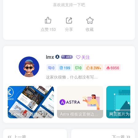
喜欢就支持一下吧
点赞
153
分享
收藏
lmx
关注
0
199
0
8.3W+
6956
这家伙很懒，什么都没有写...
Kadence主题优化图像加载速度完全指南：让你的站点快到超乎想象！
Astra 模板设置侧边栏与全宽页面切换
上一篇
下一篇