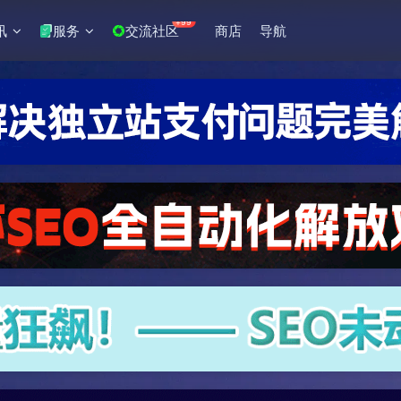
+99
讯
服务
交流社区
商店
导航