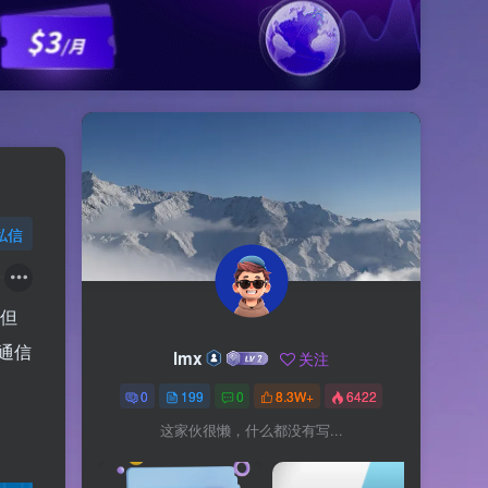
私信
。但
 通信
lmx
关注
0
199
0
8.3W+
6422
这家伙很懒，什么都没有写...