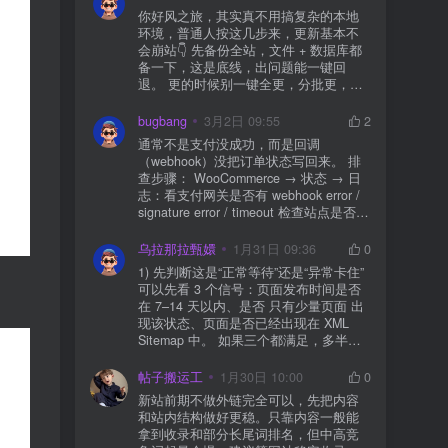
你好风之旅，其实真不用搞复杂的本地
环境，普通人按这几步来，更新基本不
会崩站👇 先备份全站，文件 + 数据库都
备一下，这是底线，出问题能一键回
退。 更的时候别一键全更，分批更，先
更不重要的插件，再更核心的。 更新完
立刻清缓存，去前台检查首页、文章
bugbang
3月2日 09:55
2
页、按钮、表单这些关键位置。 最好再
通常不是支付没成功，而是回调
装个支持版本回滚的插件，万一崩了，
（webhook）没把订单状态写回来。 排
一秒切回旧版。 总结来说：先备份、分
查步骤： WooCommerce → 状态 → 日
批更、更完查、留退路，稳得很✅😎希望
志：看支付网关是否有 webhook error /
能帮到你
signature error / timeout 检查站点是否被
WAF 拦截（Cloudflare、宝塔防火墙、安
全插件） 检查是否启用了“缓存结账页/接
乌拉那拉甄嬛
1月31日 09:36
0
口路径”（结账页和回调接口不应缓存）
1) 先判断这是“正常等待”还是“异常卡住”
看服务器错误日志是否有 500/致命错误
可以先看 3 个信号：页面发布时间是否
导致回调执行中断 解决方案： 放行 wp-
在 7–14 天以内、是否 只有少量页面 出
json、wc-api、支付网关回调 URL（按网
现该状态、页面是否已经出现在 XML
关文档配置） 关闭结账页的缓存与 JS
Sitemap 中。 如果三个都满足，多半属
合并压缩测试一次 若使用 Cloudflare：
于正常爬取与评估阶段，不需要立刻动
为回调 URL 设置 不挑战、不拦截 的规
手。 2) 什么情况下“等”是没用的？ 以下
帖子搬运工
1月30日 10:00
0
则
情况基本不会靠时间自动解决：页面几
新站前期不做外链完全可以，先把内容
乎没有内链（孤立页）、内容与站内已
和站内结构做好更稳。只靠内容一般能
有页面高度相似、canonical 指向了别的
拿到收录和部分长尾词排名，但中高竞
URL、同一主题短时间发布太多相似文