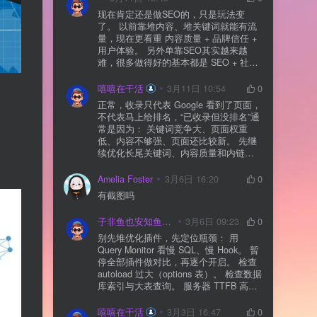
现在肯定还是做SEO的，只是玩法变
了。 以前靠堆内容、堆关键词就能有流
量，现在更看重 内容质量 + 品牌信任 +
用户体验。 另外单靠SEO其实越来越
难，很多做得好的基本都是 SEO + 社媒
+ 内容营销 + 私域转化 一起做。 SEO本
质还是一个长期获客渠道，但不能再当
嘻嘻在干活
3月11日 10:54
0
成唯一渠道了。
正常，收录只代表 Google 看到了页面，
不代表马上给排名，“已收录但没排名”通
常是因为： 关键词竞争大、页面权重
低、内容不够强、页面还比较新。 先继
续优化长尾关键词、内容质量和内链，
通常需要一点时间，排名会慢慢出来
Amelia Foster
3月6日 16:20
0
有截图吗
子非鱼也安知鱼之乐
3月6日 09:23
0
别先堆优化插件，先定位瓶颈： 用
Query Monitor 看慢 SQL、慢 Hook。 暂
停全部插件做对比，再逐个开启。 检查
autoload 过大（options 表）。 检查数据
库索引与大表查询。 服务器 TTFB 高就
先处理主机/数据库性能。
嘻嘻在干活
3月3日 16:47
0