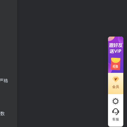
用严格
会员
户数
客服