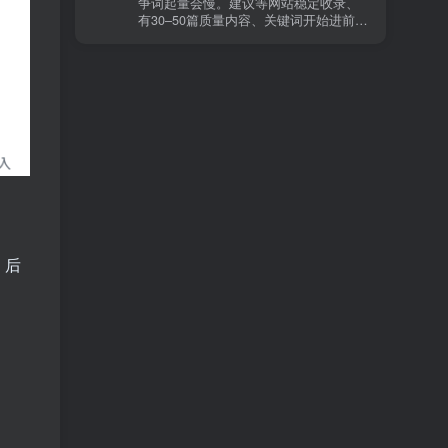
争词起量会慢。建议等网站稳定收录、
章。 这种情况下，Google 已经抓取，但
有30–50篇质量内容、关键词开始进前
判断“当前不值得进入索引”。 3) 最有效
20/30后，再少量做外链，优先品牌词/裸
的人工干预方式（不折腾） 优先做这 3
链/引用型，别一上来追数量。👍
件事：加内链、从相关旧文章或栏目页
链接到该页面、增强首屏信息密度 前 2–
3 段直接回答用户问题，避免铺垫太多，
确认 canonical 为自指，避免被判定为重
复页，做完再去 GSC 请求重新编入索引
即可。 4) 什么“干预动作”反而容易适得
其反？ 不太推荐：频繁删除重发、连续
多次点“请求编入索引”、为了收录强行堆
关键词、随意改 URL 或标题 这些操作会
让 Google 重新评估页面稳定性，反而拖
慢收录。 5) 一个实用判断标准 如果一篇
文章：已被抓取、没有 noindex / robots
 后
问题、有至少 1–2 条相关内链、内容明
显解决了一个独立问题，那它 是否被收
录，只是时间问题，不是插件问题。