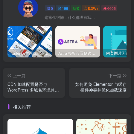
0
199
0
8.3W+
6606
这家伙很懒，什么都没有写...
Kadence主题优化图像加载速度完全指南：让你的站点快到超乎想象！
Astra 模板设置侧边栏与全宽页面切换
上一篇
下一篇
CDN 加速配置是否与
如何避免 Elementor 与缓存
WordPress 多域名环境兼
插件冲突并优化加载速度
容？
相关推荐