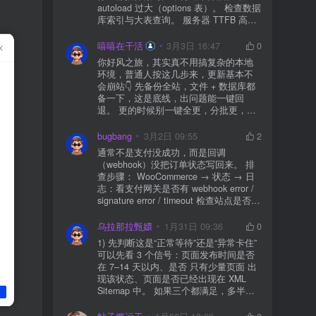
autoload 过大（options 表）。 检查数据
库索引与大表查询。 服务器 TTFB 高就
先处理主机/数据库性能。
嘻嘻在干活
3月3日 16:47
0
你好风之旅，其实真不用搞复杂的本地
环境，普通人按这几步来，更新基本不
会崩站👇 先备份全站，文件 + 数据库都
备一下，这是底线，出问题能一键回
退。 更的时候别一键全更，分批更，先
更不重要的插件，再更核心的。 更新完
立刻清缓存，去前台检查首页、文章
bugbang
3月2日 09:55
2
页、按钮、表单这些关键位置。 最好再
通常不是支付没成功，而是回调
装个支持版本回滚的插件，万一崩了，
（webhook）没把订单状态写回来。 排
一秒切回旧版。 总结来说：先备份、分
查步骤： WooCommerce → 状态 → 日
批更、更完查、留退路，稳得很✅😎希望
志：看支付网关是否有 webhook error /
能帮到你
signature error / timeout 检查站点是否被
WAF 拦截（Cloudflare、宝塔防火墙、安
全插件） 检查是否启用了“缓存结账页/接
乌拉那拉甄嬛
1月31日 09:36
0
口路径”（结账页和回调接口不应缓存）
1) 先判断这是“正常等待”还是“异常卡住”
看服务器错误日志是否有 500/致命错误
可以先看 3 个信号：页面发布时间是否
导致回调执行中断 解决方案： 放行 wp-
在 7–14 天以内、是否 只有少量页面 出
json、wc-api、支付网关回调 URL（按网
现该状态、页面是否已经出现在 XML
关文档配置） 关闭结账页的缓存与 JS
Sitemap 中。 如果三个都满足，多半属
合并压缩测试一次 若使用 Cloudflare：
于正常爬取与评估阶段，不需要立刻动
为回调 URL 设置 不挑战、不拦截 的规
手。 2) 什么情况下“等”是没用的？ 以下