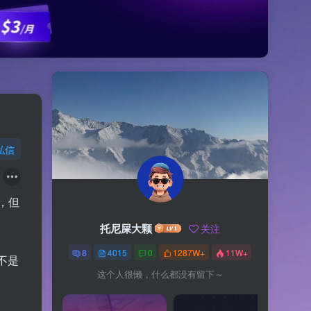
私信
，但
托尼屎大颗
关注
8
4015
0
1287W+
11W+
不是
这个人很懒，什么都没有留下～