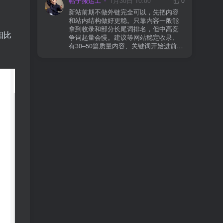
帖子搬运工
1月30日 10:00
0
则
情况基本不会靠时间自动解决：页面几
新站前期不做外链完全可以，先把内容
乎没有内链（孤立页）、内容与站内已
和站内结构做好更稳。只靠内容一般能
有页面高度相似、canonical 指向了别的
拿到收录和部分长尾词排名，但中高竞
URL、同一主题短时间发布太多相似文
相比
争词起量会慢。建议等网站稳定收录、
章。 这种情况下，Google 已经抓取，但
有30–50篇质量内容、关键词开始进前
判断“当前不值得进入索引”。 3) 最有效
20/30后，再少量做外链，优先品牌词/裸
的人工干预方式（不折腾） 优先做这 3
链/引用型，别一上来追数量。👍
件事：加内链、从相关旧文章或栏目页
链接到该页面、增强首屏信息密度 前 2–
3 段直接回答用户问题，避免铺垫太多，
确认 canonical 为自指，避免被判定为重
复页，做完再去 GSC 请求重新编入索引
即可。 4) 什么“干预动作”反而容易适得
其反？ 不太推荐：频繁删除重发、连续
多次点“请求编入索引”、为了收录强行堆
关键词、随意改 URL 或标题 这些操作会
让 Google 重新评估页面稳定性，反而拖
慢收录。 5) 一个实用判断标准 如果一篇
文章：已被抓取、没有 noindex / robots
问题、有至少 1–2 条相关内链、内容明
显解决了一个独立问题，那它 是否被收
录，只是时间问题，不是插件问题。