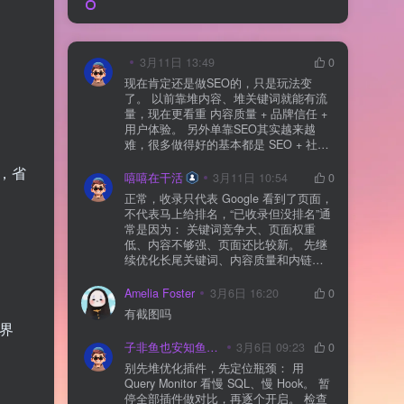
3月11日 13:49
0
现在肯定还是做SEO的，只是玩法变
了。 以前靠堆内容、堆关键词就能有流
量，现在更看重 内容质量 + 品牌信任 +
用户体验。 另外单靠SEO其实越来越
难，很多做得好的基本都是 SEO + 社媒
+ 内容营销 + 私域转化 一起做。 SEO本
上，省
质还是一个长期获客渠道，但不能再当
嘻嘻在干活
3月11日 10:54
0
成唯一渠道了。
正常，收录只代表 Google 看到了页面，
不代表马上给排名，“已收录但没排名”通
常是因为： 关键词竞争大、页面权重
低、内容不够强、页面还比较新。 先继
续优化长尾关键词、内容质量和内链，
通常需要一点时间，排名会慢慢出来
Amelia Foster
3月6日 16:20
0
有截图吗
形界
子非鱼也安知鱼之乐
3月6日 09:23
0
别先堆优化插件，先定位瓶颈： 用
Query Monitor 看慢 SQL、慢 Hook。 暂
停全部插件做对比，再逐个开启。 检查