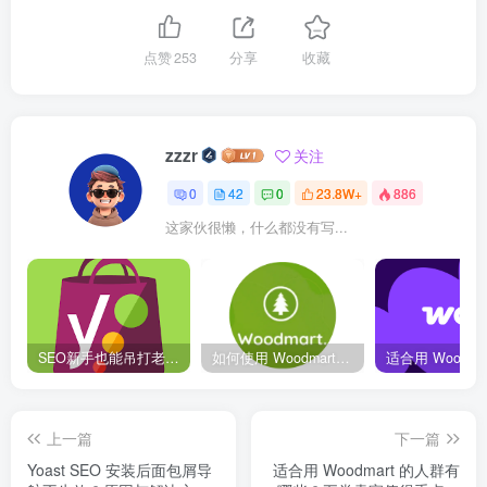
点赞
253
分享
收藏
zzzr
关注
0
42
0
23.8W+
886
这家伙很懒，什么都没有写...
SEO新手也能吊打老站长？Yoast插件全流程解锁！
如何使用 Woodmart 主题打造电商网站
上一篇
下一篇
Yoast SEO 安装后面包屑导
适合用 Woodmart 的人群有