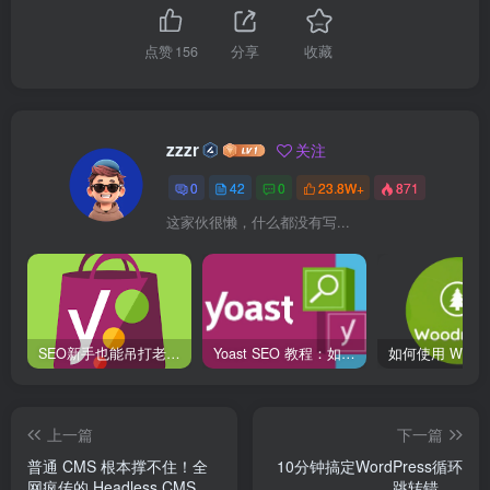
点赞
156
分享
收藏
zzzr
关注
0
42
0
23.8W+
871
这家伙很懒，什么都没有写...
SEO新手也能吊打老站长？Yoast插件全流程解锁！
Yoast SEO 教程：如何设置 Facebook 和 Twitter 的分享预览
上一篇
下一篇
普通 CMS 根本撑不住！全
10分钟搞定WordPress循环
网疯传的 Headless CMS 到
跳转错误 |