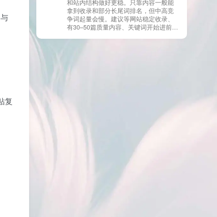
和站内结构做好更稳。只靠内容一般能
有页面高度相似、canonical 指向了别的
拿到收录和部分长尾词排名，但中高竞
URL、同一主题短时间发布太多相似文
 与
争词起量会慢。建议等网站稳定收录、
章。 这种情况下，Google 已经抓取，但
有30–50篇质量内容、关键词开始进前
判断“当前不值得进入索引”。 3) 最有效
20/30后，再少量做外链，优先品牌词/裸
的人工干预方式（不折腾） 优先做这 3
链/引用型，别一上来追数量。👍
件事：加内链、从相关旧文章或栏目页
链接到该页面、增强首屏信息密度 前 2–
3 段直接回答用户问题，避免铺垫太多，
确认 canonical 为自指，避免被判定为重
复页，做完再去 GSC 请求重新编入索引
即可。 4) 什么“干预动作”反而容易适得
其反？ 不太推荐：频繁删除重发、连续
贴复
多次点“请求编入索引”、为了收录强行堆
关键词、随意改 URL 或标题 这些操作会
让 Google 重新评估页面稳定性，反而拖
慢收录。 5) 一个实用判断标准 如果一篇
文章：已被抓取、没有 noindex / robots
问题、有至少 1–2 条相关内链、内容明
显解决了一个独立问题，那它 是否被收
录，只是时间问题，不是插件问题。