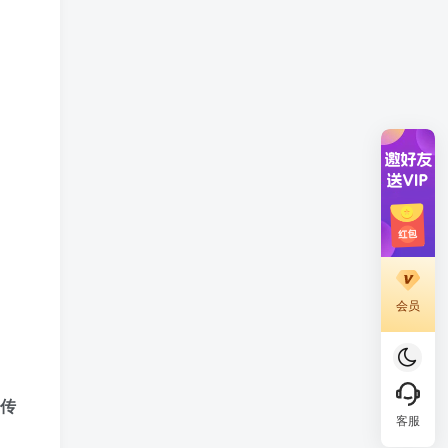
会员
传
客服