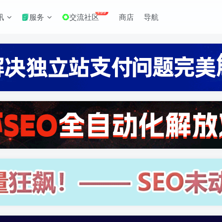
+99
讯
服务
交流社区
商店
导航