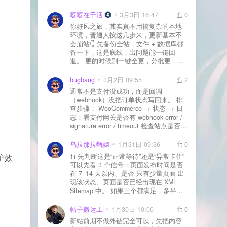
先处理主机/数据库性能。
嘻嘻在干活
3月3日 16:47
0
你好风之旅，其实真不用搞复杂的本地
环境，普通人按这几步来，更新基本不
会崩站👇 先备份全站，文件 + 数据库都
备一下，这是底线，出问题能一键回
退。 更的时候别一键全更，分批更，先
更不重要的插件，再更核心的。 更新完
立刻清缓存，去前台检查首页、文章
bugbang
3月2日 09:55
2
页、按钮、表单这些关键位置。 最好再
通常不是支付没成功，而是回调
装个支持版本回滚的插件，万一崩了，
（webhook）没把订单状态写回来。 排
一秒切回旧版。 总结来说：先备份、分
查步骤： WooCommerce → 状态 → 日
批更、更完查、留退路，稳得很✅😎希望
志：看支付网关是否有 webhook error /
能帮到你
signature error / timeout 检查站点是否被
WAF 拦截（Cloudflare、宝塔防火墙、安
全插件） 检查是否启用了“缓存结账页/接
乌拉那拉甄嬛
1月31日 09:36
0
口路径”（结账页和回调接口不应缓存）
护效
1) 先判断这是“正常等待”还是“异常卡住”
看服务器错误日志是否有 500/致命错误
可以先看 3 个信号：页面发布时间是否
导致回调执行中断 解决方案： 放行 wp-
在 7–14 天以内、是否 只有少量页面 出
json、wc-api、支付网关回调 URL（按网
现该状态、页面是否已经出现在 XML
关文档配置） 关闭结账页的缓存与 JS
Sitemap 中。 如果三个都满足，多半属
合并压缩测试一次 若使用 Cloudflare：
于正常爬取与评估阶段，不需要立刻动
为回调 URL 设置 不挑战、不拦截 的规
手。 2) 什么情况下“等”是没用的？ 以下
帖子搬运工
1月30日 10:00
0
则
情况基本不会靠时间自动解决：页面几
新站前期不做外链完全可以，先把内容
乎没有内链（孤立页）、内容与站内已