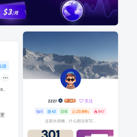
私信
ss、
zzzr
关注
0
42
0
23.8W+
947
出更
这家伙很懒，什么都没有写...