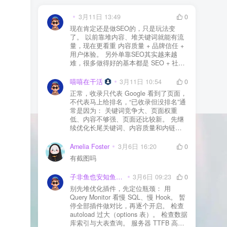
3月11日 13:49
0
现在肯定还是做SEO的，只是玩法变
了。 以前靠堆内容、堆关键词就能有流
量，现在更看重 内容质量 + 品牌信任 +
用户体验。 另外单靠SEO其实越来越
难，很多做得好的基本都是 SEO + 社媒
+ 内容营销 + 私域转化 一起做。 SEO本
质还是一个长期获客渠道，但不能再当
嘻嘻在干活
3月11日 10:54
0
成唯一渠道了。
正常，收录只代表 Google 看到了页面，
不代表马上给排名，“已收录但没排名”通
常是因为： 关键词竞争大、页面权重
低、内容不够强、页面还比较新。 先继
续优化长尾关键词、内容质量和内链，
通常需要一点时间，排名会慢慢出来
Amelia Foster
3月6日 16:20
0
有截图吗
子非鱼也安知鱼之乐
3月6日 09:23
0
别先堆优化插件，先定位瓶颈： 用
Query Monitor 看慢 SQL、慢 Hook。 暂
停全部插件做对比，再逐个开启。 检查
autoload 过大（options 表）。 检查数据
库索引与大表查询。 服务器 TTFB 高就