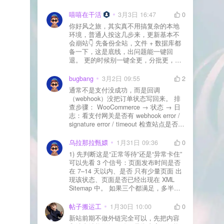
先处理主机/数据库性能。
嘻嘻在干活
3月3日 16:47
0
你好风之旅，其实真不用搞复杂的本地
环境，普通人按这几步来，更新基本不
会崩站👇 先备份全站，文件 + 数据库都
备一下，这是底线，出问题能一键回
退。 更的时候别一键全更，分批更，先
更不重要的插件，再更核心的。 更新完
立刻清缓存，去前台检查首页、文章
bugbang
3月2日 09:55
2
页、按钮、表单这些关键位置。 最好再
通常不是支付没成功，而是回调
装个支持版本回滚的插件，万一崩了，
（webhook）没把订单状态写回来。 排
一秒切回旧版。 总结来说：先备份、分
查步骤： WooCommerce → 状态 → 日
批更、更完查、留退路，稳得很✅😎希望
志：看支付网关是否有 webhook error /
能帮到你
signature error / timeout 检查站点是否被
WAF 拦截（Cloudflare、宝塔防火墙、安
全插件） 检查是否启用了“缓存结账页/接
乌拉那拉甄嬛
1月31日 09:36
0
口路径”（结账页和回调接口不应缓存）
1) 先判断这是“正常等待”还是“异常卡住”
看服务器错误日志是否有 500/致命错误
可以先看 3 个信号：页面发布时间是否
导致回调执行中断 解决方案： 放行 wp-
在 7–14 天以内、是否 只有少量页面 出
json、wc-api、支付网关回调 URL（按网
现该状态、页面是否已经出现在 XML
关文档配置） 关闭结账页的缓存与 JS
Sitemap 中。 如果三个都满足，多半属
合并压缩测试一次 若使用 Cloudflare：
于正常爬取与评估阶段，不需要立刻动
为回调 URL 设置 不挑战、不拦截 的规
手。 2) 什么情况下“等”是没用的？ 以下
帖子搬运工
1月30日 10:00
0
则
情况基本不会靠时间自动解决：页面几
新站前期不做外链完全可以，先把内容
乎没有内链（孤立页）、内容与站内已