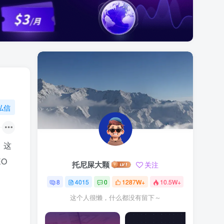
私信
。这
O
托尼屎大颗
关注
8
4015
0
1287W+
10.5W+
这个人很懒，什么都没有留下～