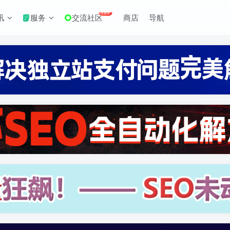
+99
讯
服务
交流社区
商店
导航