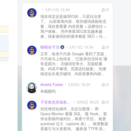
3月11日 13:49
0
现在肯定还是做SEO的，只是玩法变
了。 以前靠堆内容、堆关键词就能有流
量，现在更看重 内容质量 + 品牌信任 +
用户体验。 另外单靠SEO其实越来越
难，很多做得好的基本都是 SEO + 社媒
+ 内容营销 + 私域转化 一起做。 SEO本
质还是一个长期获客渠道，但不能再当
嘻嘻在干活
3月11日 10:54
0
成唯一渠道了。
正常，收录只代表 Google 看到了页面，
不代表马上给排名，“已收录但没排名”通
常是因为： 关键词竞争大、页面权重
低、内容不够强、页面还比较新。 先继
续优化长尾关键词、内容质量和内链，
通常需要一点时间，排名会慢慢出来
Amelia Foster
3月6日 16:20
0
有截图吗
子非鱼也安知鱼之乐
3月6日 09:23
0
别先堆优化插件，先定位瓶颈： 用
Query Monitor 看慢 SQL、慢 Hook。 暂
停全部插件做对比，再逐个开启。 检查
autoload 过大（options 表）。 检查数据
库索引与大表查询。 服务器 TTFB 高就