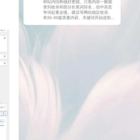
和站内结构做好更稳。只靠内容一般能
有页面高度相似、canonical 指向了别的
拿到收录和部分长尾词排名，但中高竞
URL、同一主题短时间发布太多相似文
争词起量会慢。建议等网站稳定收录、
章。 这种情况下，Google 已经抓取，但
有30–50篇质量内容、关键词开始进前
判断“当前不值得进入索引”。 3) 最有效
20/30后，再少量做外链，优先品牌词/裸
的人工干预方式（不折腾） 优先做这 3
链/引用型，别一上来追数量。👍
件事：加内链、从相关旧文章或栏目页
链接到该页面、增强首屏信息密度 前 2–
3 段直接回答用户问题，避免铺垫太多，
确认 canonical 为自指，避免被判定为重
复页，做完再去 GSC 请求重新编入索引
即可。 4) 什么“干预动作”反而容易适得
其反？ 不太推荐：频繁删除重发、连续
多次点“请求编入索引”、为了收录强行堆
关键词、随意改 URL 或标题 这些操作会
让 Google 重新评估页面稳定性，反而拖
慢收录。 5) 一个实用判断标准 如果一篇
文章：已被抓取、没有 noindex / robots
问题、有至少 1–2 条相关内链、内容明
显解决了一个独立问题，那它 是否被收
录，只是时间问题，不是插件问题。