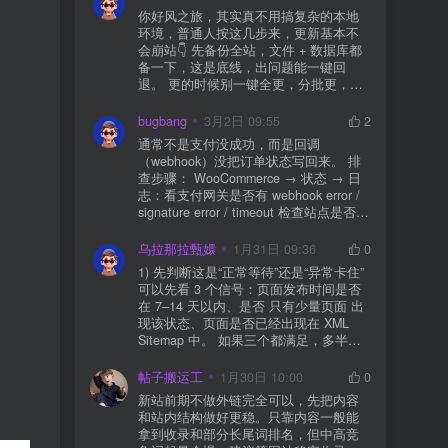
你好风之旅，其实真不用搞复杂的本地
环境，普通人按这几步来，更新基本不
会崩站👇 先备份全站，文件 + 数据库都
备一下，这是底线，出问题能一键回
退。 更的时候别一键全更，分批更，先
更不重要的插件，再更核心的。 更新完
立刻清缓存，去前台检查首页、文章
bugbang
3月2日 09:55
2
页、按钮、表单这些关键位置。 最好再
通常不是支付没成功，而是回调
装个支持版本回滚的插件，万一崩了，
（webhook）没把订单状态写回来。 排
一秒切回旧版。 总结来说：先备份、分
查步骤： WooCommerce → 状态 → 日
批更、更完查、留退路，稳得很✅😎希望
志：看支付网关是否有 webhook error /
能帮到你
signature error / timeout 检查站点是否被
WAF 拦截（Cloudflare、宝塔防火墙、安
全插件） 检查是否启用了“缓存结账页/接
乌拉那拉甄嬛
1月31日 09:36
0
口路径”（结账页和回调接口不应缓存）
1) 先判断这是“正常等待”还是“异常卡住”
看服务器错误日志是否有 500/致命错误
可以先看 3 个信号：页面发布时间是否
导致回调执行中断 解决方案： 放行 wp-
在 7–14 天以内、是否 只有少量页面 出
json、wc-api、支付网关回调 URL（按网
现该状态、页面是否已经出现在 XML
关文档配置） 关闭结账页的缓存与 JS
Sitemap 中。 如果三个都满足，多半属
合并压缩测试一次 若使用 Cloudflare：
于正常爬取与评估阶段，不需要立刻动
为回调 URL 设置 不挑战、不拦截 的规
手。 2) 什么情况下“等”是没用的？ 以下
帖子搬运工
1月30日 10:00
0
则
情况基本不会靠时间自动解决：页面几
新站前期不做外链完全可以，先把内容
乎没有内链（孤立页）、内容与站内已
和站内结构做好更稳。只靠内容一般能
有页面高度相似、canonical 指向了别的
拿到收录和部分长尾词排名，但中高竞
URL、同一主题短时间发布太多相似文