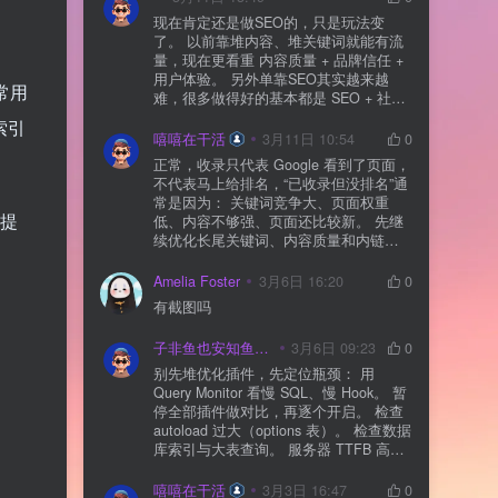
现在肯定还是做SEO的，只是玩法变
了。 以前靠堆内容、堆关键词就能有流
量，现在更看重 内容质量 + 品牌信任 +
用户体验。 另外单靠SEO其实越来越
常用
难，很多做得好的基本都是 SEO + 社媒
+ 内容营销 + 私域转化 一起做。 SEO本
索引
质还是一个长期获客渠道，但不能再当
嘻嘻在干活
3月11日 10:54
0
成唯一渠道了。
正常，收录只代表 Google 看到了页面，
不代表马上给排名，“已收录但没排名”通
常是因为： 关键词竞争大、页面权重
能提
低、内容不够强、页面还比较新。 先继
续优化长尾关键词、内容质量和内链，
通常需要一点时间，排名会慢慢出来
Amelia Foster
3月6日 16:20
0
有截图吗
子非鱼也安知鱼之乐
3月6日 09:23
0
别先堆优化插件，先定位瓶颈： 用
Query Monitor 看慢 SQL、慢 Hook。 暂
停全部插件做对比，再逐个开启。 检查
autoload 过大（options 表）。 检查数据
库索引与大表查询。 服务器 TTFB 高就
先处理主机/数据库性能。
嘻嘻在干活
3月3日 16:47
0