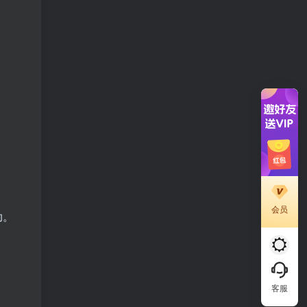
会员
助。
客服