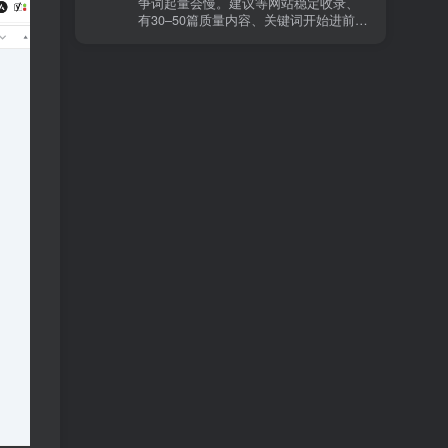
争词起量会慢。建议等网站稳定收录、
章。 这种情况下，Google 已经抓取，但
有30–50篇质量内容、关键词开始进前
判断“当前不值得进入索引”。 3) 最有效
20/30后，再少量做外链，优先品牌词/裸
的人工干预方式（不折腾） 优先做这 3
链/引用型，别一上来追数量。👍
件事：加内链、从相关旧文章或栏目页
链接到该页面、增强首屏信息密度 前 2–
3 段直接回答用户问题，避免铺垫太多，
确认 canonical 为自指，避免被判定为重
复页，做完再去 GSC 请求重新编入索引
即可。 4) 什么“干预动作”反而容易适得
其反？ 不太推荐：频繁删除重发、连续
多次点“请求编入索引”、为了收录强行堆
关键词、随意改 URL 或标题 这些操作会
让 Google 重新评估页面稳定性，反而拖
慢收录。 5) 一个实用判断标准 如果一篇
文章：已被抓取、没有 noindex / robots
问题、有至少 1–2 条相关内链、内容明
显解决了一个独立问题，那它 是否被收
录，只是时间问题，不是插件问题。