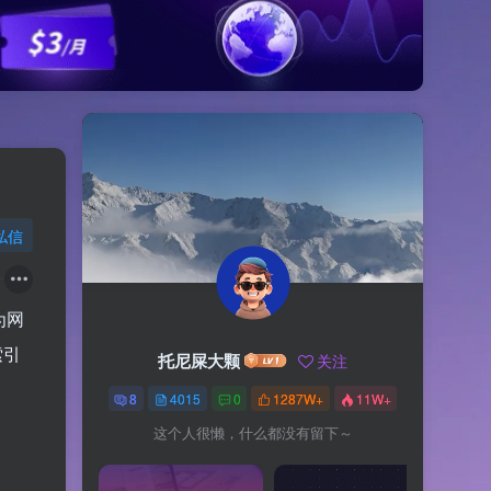
私信
为网
索引
托尼屎大颗
关注
8
4015
0
1287W+
11W+
这个人很懒，什么都没有留下～