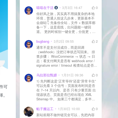
先处理主机/数据库性能。
嘻嘻在干活
3月3日 16:47
0
你好风之旅，其实真不用搞复杂的本地
环境，普通人按这几步来，更新基本不
会崩站👇 先备份全站，文件 + 数据库都
备一下，这是底线，出问题能一键回
退。 更的时候别一键全更，分批更，先
更不重要的插件，再更核心的。 更新完
立刻清缓存，去前台检查首页、文章
bugbang
3月2日 09:55
2
页、按钮、表单这些关键位置。 最好再
通常不是支付没成功，而是回调
装个支持版本回滚的插件，万一崩了，
（webhook）没把订单状态写回来。 排
一秒切回旧版。 总结来说：先备份、分
查步骤： WooCommerce → 状态 → 日
批更、更完查、留退路，稳得很✅😎希望
志：看支付网关是否有 webhook error /
能帮到你
signature error / timeout 检查站点是否被
WAF 拦截（Cloudflare、宝塔防火墙、安
全插件） 检查是否启用了“缓存结账页/接
乌拉那拉甄嬛
1月31日 09:36
0
口路径”（结账页和回调接口不应缓存）
1) 先判断这是“正常等待”还是“异常卡住”
看服务器错误日志是否有 500/致命错误
可以先看 3 个信号：页面发布时间是否
插件可
导致回调执行中断 解决方案： 放行 wp-
在 7–14 天以内、是否 只有少量页面 出
json、wc-api、支付网关回调 URL（按网
择。
现该状态、页面是否已经出现在 XML
关文档配置） 关闭结账页的缓存与 JS
Sitemap 中。 如果三个都满足，多半属
合并压缩测试一次 若使用 Cloudflare：
于正常爬取与评估阶段，不需要立刻动
为回调 URL 设置 不挑战、不拦截 的规
手。 2) 什么情况下“等”是没用的？ 以下
帖子搬运工
1月30日 10:00
0
则
情况基本不会靠时间自动解决：页面几
新站前期不做外链完全可以，先把内容
乎没有内链（孤立页）、内容与站内已