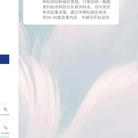
和站内结构做好更稳。只靠内容一般能
有页面高度相似、canonical 指向了别的
拿到收录和部分长尾词排名，但中高竞
URL、同一主题短时间发布太多相似文
争词起量会慢。建议等网站稳定收录、
章。 这种情况下，Google 已经抓取，但
有30–50篇质量内容、关键词开始进前
判断“当前不值得进入索引”。 3) 最有效
20/30后，再少量做外链，优先品牌词/裸
的人工干预方式（不折腾） 优先做这 3
链/引用型，别一上来追数量。👍
件事：加内链、从相关旧文章或栏目页
链接到该页面、增强首屏信息密度 前 2–
3 段直接回答用户问题，避免铺垫太多，
确认 canonical 为自指，避免被判定为重
复页，做完再去 GSC 请求重新编入索引
即可。 4) 什么“干预动作”反而容易适得
其反？ 不太推荐：频繁删除重发、连续
多次点“请求编入索引”、为了收录强行堆
关键词、随意改 URL 或标题 这些操作会
让 Google 重新评估页面稳定性，反而拖
慢收录。 5) 一个实用判断标准 如果一篇
文章：已被抓取、没有 noindex / robots
问题、有至少 1–2 条相关内链、内容明
显解决了一个独立问题，那它 是否被收
录，只是时间问题，不是插件问题。