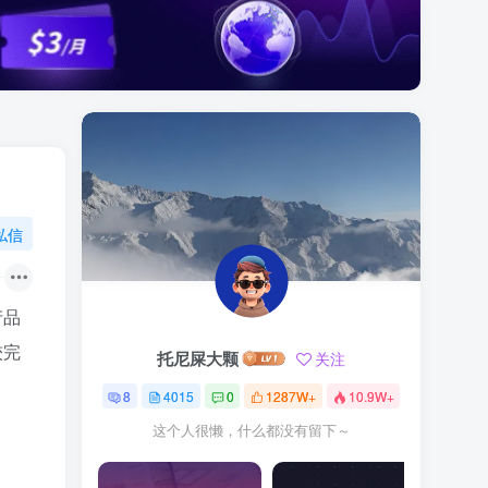
私信
产品
较完
托尼屎大颗
关注
8
4015
0
1287W+
10.9W+
这个人很懒，什么都没有留下～