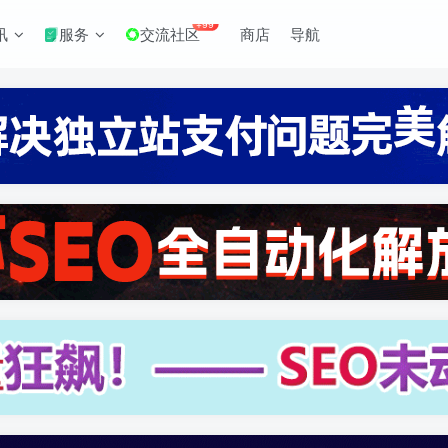
+99
讯
服务
交流社区
商店
导航