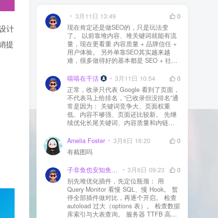
3月11日 13:49
0
现在肯定还是做SEO的，只是玩法变
让设计
了。 以前靠堆内容、堆关键词就能有流
销提
量，现在更看重 内容质量 + 品牌信任 +
用户体验。 另外单靠SEO其实越来越
难，很多做得好的基本都是 SEO + 社媒
+ 内容营销 + 私域转化 一起做。 SEO本
质还是一个长期获客渠道，但不能再当
嘻嘻在干活
3月11日 10:54
0
成唯一渠道了。
正常，收录只代表 Google 看到了页面，
不代表马上给排名，“已收录但没排名”通
常是因为： 关键词竞争大、页面权重
低、内容不够强、页面还比较新。 先继
续优化长尾关键词、内容质量和内链，
通常需要一点时间，排名会慢慢出来
Amelia Foster
3月6日 16:20
0
有截图吗
子非鱼也安知鱼之乐
3月6日 09:23
0
别先堆优化插件，先定位瓶颈： 用
Query Monitor 看慢 SQL、慢 Hook。 暂
停全部插件做对比，再逐个开启。 检查
autoload 过大（options 表）。 检查数据
库索引与大表查询。 服务器 TTFB 高就