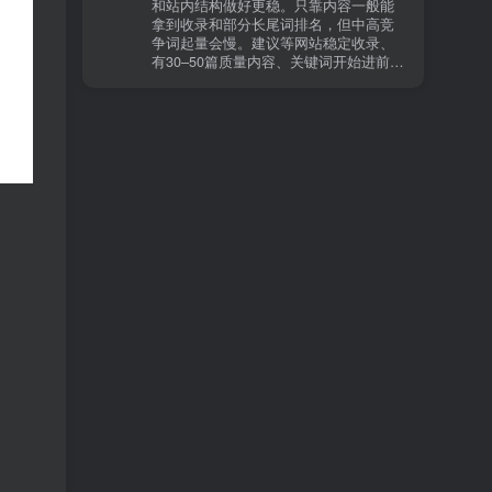
和站内结构做好更稳。只靠内容一般能
有页面高度相似、canonical 指向了别的
拿到收录和部分长尾词排名，但中高竞
URL、同一主题短时间发布太多相似文
争词起量会慢。建议等网站稳定收录、
章。 这种情况下，Google 已经抓取，但
有30–50篇质量内容、关键词开始进前
判断“当前不值得进入索引”。 3) 最有效
20/30后，再少量做外链，优先品牌词/裸
的人工干预方式（不折腾） 优先做这 3
链/引用型，别一上来追数量。👍
件事：加内链、从相关旧文章或栏目页
链接到该页面、增强首屏信息密度 前 2–
3 段直接回答用户问题，避免铺垫太多，
确认 canonical 为自指，避免被判定为重
复页，做完再去 GSC 请求重新编入索引
即可。 4) 什么“干预动作”反而容易适得
其反？ 不太推荐：频繁删除重发、连续
多次点“请求编入索引”、为了收录强行堆
关键词、随意改 URL 或标题 这些操作会
让 Google 重新评估页面稳定性，反而拖
慢收录。 5) 一个实用判断标准 如果一篇
文章：已被抓取、没有 noindex / robots
问题、有至少 1–2 条相关内链、内容明
显解决了一个独立问题，那它 是否被收
录，只是时间问题，不是插件问题。