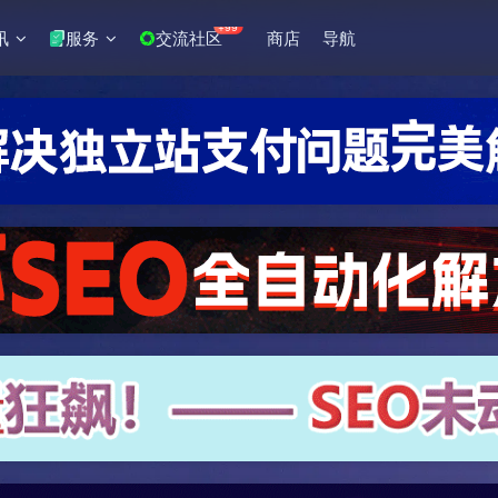
+99
讯
服务
交流社区
商店
导航