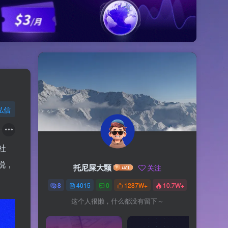
私信
社
说，
托尼屎大颗
关注
8
4015
0
1287W+
10.7W+
这个人很懒，什么都没有留下～