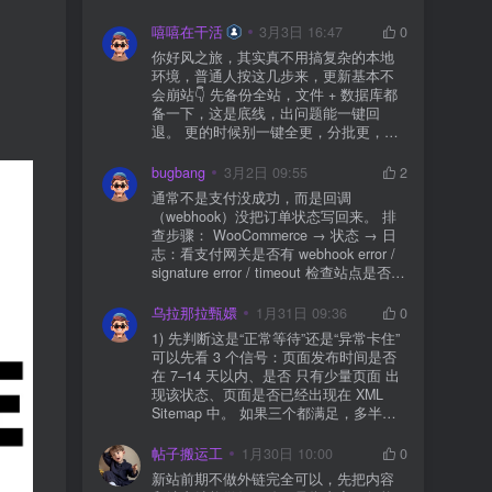
先处理主机/数据库性能。
嘻嘻在干活
3月3日 16:47
0
你好风之旅，其实真不用搞复杂的本地
环境，普通人按这几步来，更新基本不
会崩站👇 先备份全站，文件 + 数据库都
备一下，这是底线，出问题能一键回
退。 更的时候别一键全更，分批更，先
更不重要的插件，再更核心的。 更新完
立刻清缓存，去前台检查首页、文章
bugbang
3月2日 09:55
2
页、按钮、表单这些关键位置。 最好再
通常不是支付没成功，而是回调
装个支持版本回滚的插件，万一崩了，
（webhook）没把订单状态写回来。 排
一秒切回旧版。 总结来说：先备份、分
查步骤： WooCommerce → 状态 → 日
批更、更完查、留退路，稳得很✅😎希望
志：看支付网关是否有 webhook error /
能帮到你
signature error / timeout 检查站点是否被
WAF 拦截（Cloudflare、宝塔防火墙、安
全插件） 检查是否启用了“缓存结账页/接
乌拉那拉甄嬛
1月31日 09:36
0
口路径”（结账页和回调接口不应缓存）
1) 先判断这是“正常等待”还是“异常卡住”
看服务器错误日志是否有 500/致命错误
可以先看 3 个信号：页面发布时间是否
导致回调执行中断 解决方案： 放行 wp-
在 7–14 天以内、是否 只有少量页面 出
json、wc-api、支付网关回调 URL（按网
现该状态、页面是否已经出现在 XML
关文档配置） 关闭结账页的缓存与 JS
Sitemap 中。 如果三个都满足，多半属
合并压缩测试一次 若使用 Cloudflare：
于正常爬取与评估阶段，不需要立刻动
为回调 URL 设置 不挑战、不拦截 的规
手。 2) 什么情况下“等”是没用的？ 以下
帖子搬运工
1月30日 10:00
0
则
情况基本不会靠时间自动解决：页面几
新站前期不做外链完全可以，先把内容
乎没有内链（孤立页）、内容与站内已