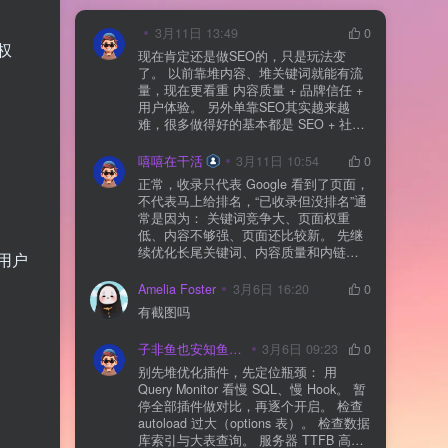
3月11日 13:49
0
权
现在肯定还是做SEO的，只是玩法变
了。 以前靠堆内容、堆关键词就能有流
量，现在更看重 内容质量 + 品牌信任 +
用户体验。 另外单靠SEO其实越来越
难，很多做得好的基本都是 SEO + 社媒
+ 内容营销 + 私域转化 一起做。 SEO本
质还是一个长期获客渠道，但不能再当
嘻嘻在干活
3月11日 10:54
0
成唯一渠道了。
正常，收录只代表 Google 看到了页面，
不代表马上给排名，“已收录但没排名”通
常是因为： 关键词竞争大、页面权重
低、内容不够强、页面还比较新。 先继
续优化长尾关键词、内容质量和内链，
用户
通常需要一点时间，排名会慢慢出来
Amelia Foster
3月6日 16:20
0
有截图吗
子非鱼也安知鱼之乐
3月6日 09:23
0
别先堆优化插件，先定位瓶颈： 用
Query Monitor 看慢 SQL、慢 Hook。 暂
停全部插件做对比，再逐个开启。 检查
autoload 过大（options 表）。 检查数据
库索引与大表查询。 服务器 TTFB 高就