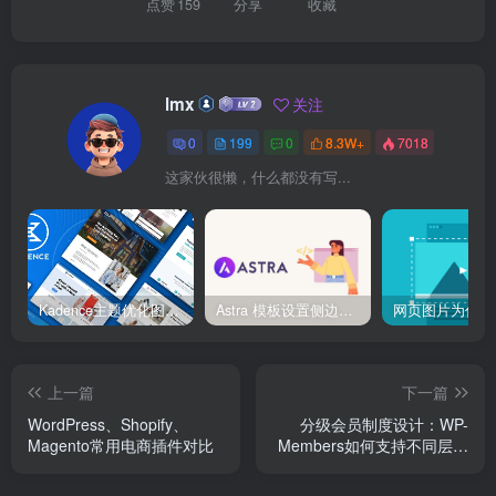
点赞
159
分享
收藏
lmx
关注
0
199
0
8.3W+
7018
这家伙很懒，什么都没有写...
Kadence主题优化图像加载速度完全指南：让你的站点快到超乎想象！
Astra 模板设置侧边栏与全宽页面切换
上一篇
下一篇
WordPress、Shopify、
分级会员制度设计：WP-
Magento常用电商插件对比
Members如何支持不同层级
的订阅模式