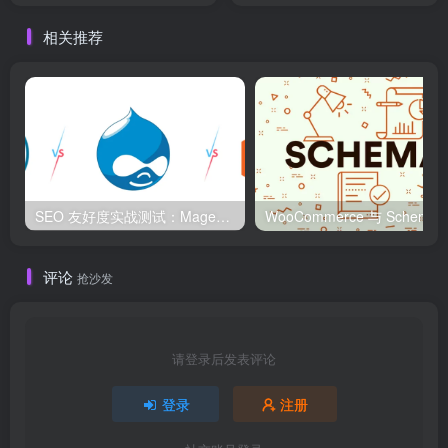
相关推荐
SEO 友好度实战测试：Magento、WordPress、Drupal 在核心 SEO 要素上的表现对比
WooCommerce 与 S
评论
抢沙发
请登录后发表评论
登录
注册