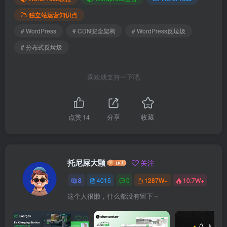
独立站运营知识点
# WordPress
# CDN安全架构
# WordPress反垃圾
# 分布式反垃圾
喜欢就支持一下吧
点赞
14
分享
收藏
托尼屎大颗
关注
8
4015
0
1287W+
10.7W+
这个人很懒，什么都没有留下～