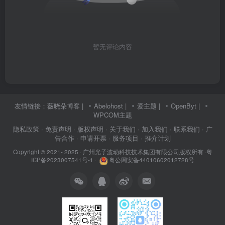
暂无评论内容
友情链接：
薇晓朵博客
|
Abelohost
|
爱主题
|
OpenByt
|
WPCOM主题
隐私政策
· 免责声明
· 版权声明
· 关于我们
· 加入我们
· 联系我们
· 广
告合作
· 申请开票
· 服务项目
· 推介计划
Copyright © 2021- 2025 ·
广州光子波动科技技术集团有限公司版权所有
·
粤
ICP备2023007541号-1
·
粤公网安备44010602012728号