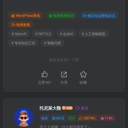
WordPress资讯
电商新闻前沿
独立站运营知识点
电商新闻
# OpenAI
# GPT-5.2
# 企业AI
# 人工智能模型
# 专业知识工作
# 智能代理
喜欢就支持一下吧
点赞
921
分享
收藏
托尼屎大颗
关注
8
4015
0
1287W+
11W+
这个人很懒，什么都没有留下～