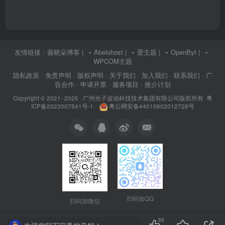
友情链接：
薇晓朵博客
|
Abelohost
|
爱主题
|
OpenByt
|
WPCOM主题
隐私政策
· 免责声明
· 版权声明
· 关于我们
· 加入我们
· 联系我们
· 广
告合作
· 申请开票
· 服务项目
· 推介计划
Copyright © 2021- 2025 ·
广州光子波动科技技术集团有限公司版权所有
·
粤
ICP备2023007541号-1
·
粤公网安备44010602012728号
扫码加QQ
扫码加微信
89