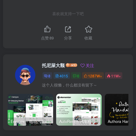
喜欢就支持一下吧
点赞
89
分享
收藏
托尼屎大颗
关注
8
4015
0
1287W+
11W+
这个人很懒，什么都没有留下～
Energox – 电动汽车充电站 Elementor 模板套件
AutoRent – 汽车租赁服务 Elementor 模板套件