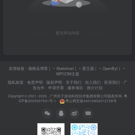
暂无评论内容
友情链接：
薇晓朵博客
|
Abelohost
|
爱主题
|
OpenByt
|
WPCOM主题
隐私政策
· 免责声明
· 版权声明
· 关于我们
· 加入我们
· 联系我们
· 广
告合作
· 申请开票
· 服务项目
· 推介计划
Copyright © 2021- 2025 ·
广州光子波动科技技术集团有限公司版权所有
·
粤
ICP备2023007541号-1
·
粤公网安备44010602012728号