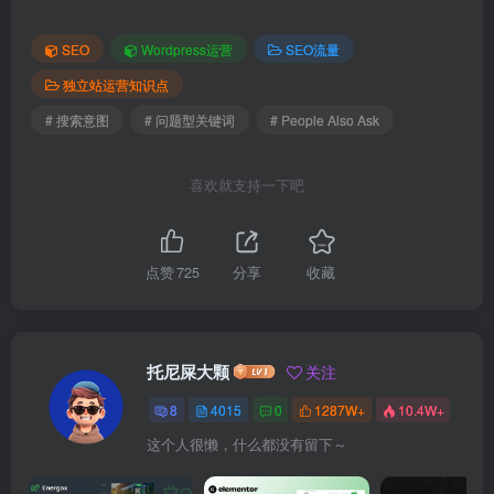
SEO
Wordpress运营
SEO流量
独立站运营知识点
# 搜索意图
# 问题型关键词
# People Also Ask
喜欢就支持一下吧
点赞
725
分享
收藏
托尼屎大颗
关注
8
4015
0
1287W+
10.4W+
这个人很懒，什么都没有留下～