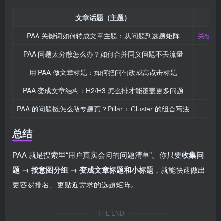
文章话题（主题）
唯
PAA 关键词如何转成文章主题：从问题到选题矩阵
关键词
PAA 问题太分散怎么办？如何合并同义问题不丢流量
合
用 PAA 做文章标题：如何把问句改成高点击标题
P
PAA 变成文章结构：H2/H3 怎么排才能覆盖更多问题
P
PAA 的问题链怎么做专题页？Pillar + Cluster 的组合写法
P
总结
PAA 就是搜索里“用户真实会问的问题清单”。你只要
收集问
题 → 按意图分组 → 变成文章标题和小标题
，就能快速做出
更容易排名、更贴近需求的选题矩阵。
THE END