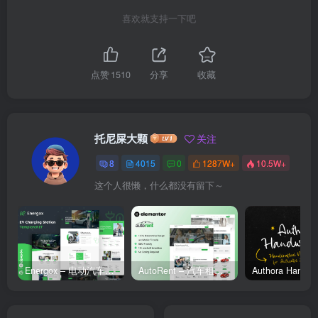
喜欢就支持一下吧
点赞
1510
分享
收藏
托尼屎大颗
关注
8
4015
0
1287W+
10.5W+
这个人很懒，什么都没有留下～
Energox – 电动汽车充电站 Elementor 模板套件
AutoRent – 汽车租赁服务 Elementor 模板套件