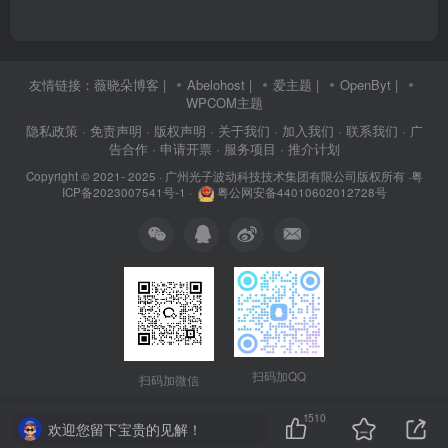
友情链接：
薇晓朵博客
|
Abelohost
|
爱主题
|
OpenByt
|
WPCOM主题
隐私政策
· 免责声明
· 版权声明
· 关于我们
· 加入我们
· 联系我们
· 广
告合作
· 申请开票
· 服务项目
· 推介计划
Copyright © 2021- 2025 ·
广州光子波动科技技术集团有限公司版权所有
·
粤
ICP备2023007541号-1
·
粤公网安备44010602012728号
扫码加QQ
扫码加微信
1510
欢迎您留下宝贵的见解！