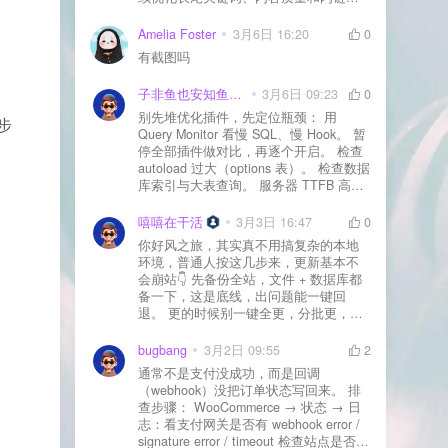
通常需要一点时间，排名会慢慢出来
Amelia Foster
3月6日 16:20
0
有截图吗
子非鱼也安知鱼之乐
3月6日 09:23
0
别先堆优化插件，先定位瓶颈： 用
步
Query Monitor 看慢 SQL、慢 Hook。 暂
停全部插件做对比，再逐个开启。 检查
。
autoload 过大（options 表）。 检查数据
库索引与大表查询。 服务器 TTFB 高就
先处理主机/数据库性能。
嘻嘻在干活
3月3日 16:47
0
你好风之旅，其实真不用搞复杂的本地
环境，普通人按这几步来，更新基本不
会崩站👇 先备份全站，文件 + 数据库都
备一下，这是底线，出问题能一键回
退。 更的时候别一键全更，分批更，先
更不重要的插件，再更核心的。 更新完
立刻清缓存，去前台检查首页、文章
bugbang
3月2日 09:55
2
页、按钮、表单这些关键位置。 最好再
通常不是支付没成功，而是回调
装个支持版本回滚的插件，万一崩了，
（webhook）没把订单状态写回来。 排
一秒切回旧版。 总结来说：先备份、分
查步骤： WooCommerce → 状态 → 日
批更、更完查、留退路，稳得很✅😎希望
志：看支付网关是否有 webhook error /
能帮到你
signature error / timeout 检查站点是否被