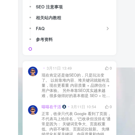
SEO 注意事项
相关站内教程
FAQ
参考资料
3月11日 13:49
0
现在肯定还是做SEO的，只是玩法变
了。 以前靠堆内容、堆关键词就能有流
量，现在更看重 内容质量 + 品牌信任 +
用户体验。 另外单靠SEO其实越来越
难，很多做得好的基本都是 SEO + 社媒
+ 内容营销 + 私域转化 一起做。 SEO本
质还是一个长期获客渠道，但不能再当
嘻嘻在干活
3月11日 10:54
0
成唯一渠道了。
正常，收录只代表 Google 看到了页面，
不代表马上给排名，“已收录但没排名”通
常是因为： 关键词竞争大、页面权重
低、内容不够强、页面还比较新。 先继
续优化长尾关键词、内容质量和内链，