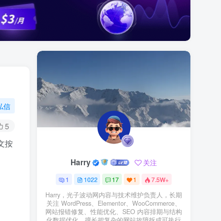
私信
5
文按
Harry
关注
1
1022
17
1
7.5W+
Harry，光子波动网内容与技术维护负责人，长期
关注 WordPress、Elementor、WooCommerce、
网站报错修复、性能优化、SEO 内容排期与结构
化数据优化。擅长把复杂的网站故障拆成可执行