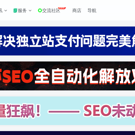
+99
讯
服务
交流社区
商店
导航