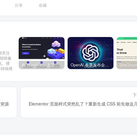
分享
收藏
期关注
网站报错修
化。擅
换 WordPress 主题前先看这份清单：Kadence、Blocksy Pro 与 WoodMart 的实操配置教程
OpenAI 春季发布会：全新 GPT-4o 多模态模型发布，实时互动及免费用户升级全面开启
并持续维
。
下
冲突源
Elementor 页面样式突然乱了？重新生成 CSS 前先做