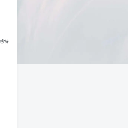
慢收录。 5) 一个实用判断标准 如果一篇
文章：已被抓取、没有 noindex / robots
问题、有至少 1–2 条相关内链、内容明
显解决了一个独立问题，那它 是否被收
录，只是时间问题，不是插件问题。
 感特