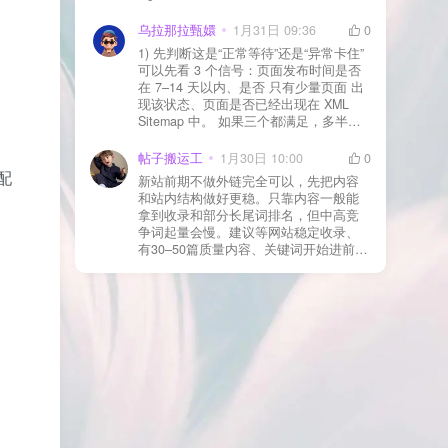
WAF 拦截（Cloudflare、宝塔防火墙、安
全插件） 检查是否启用了“缓存结账页/接
乌拉那拉甄嬛
1月31日 09:36
0
口路径”（结账页和回调接口不应缓存）
1) 先判断这是“正常等待”还是“异常卡住”
看服务器错误日志是否有 500/致命错误
可以先看 3 个信号：页面发布时间是否
导致回调执行中断 解决方案： 放行 wp-
在 7–14 天以内、是否 只有少量页面 出
json、wc-api、支付网关回调 URL（按网
现该状态、页面是否已经出现在 XML
关文档配置） 关闭结账页的缓存与 JS
Sitemap 中。 如果三个都满足，多半属
合并压缩测试一次 若使用 Cloudflare：
于正常爬取与评估阶段，不需要立刻动
为回调 URL 设置 不挑战、不拦截 的规
手。 2) 什么情况下“等”是没用的？ 以下
帖子搬运工
1月30日 10:00
0
则
情况基本不会靠时间自动解决：页面几
配
新站前期不做外链完全可以，先把内容
乎没有内链（孤立页）、内容与站内已
和站内结构做好更稳。只靠内容一般能
有页面高度相似、canonical 指向了别的
拿到收录和部分长尾词排名，但中高竞
URL、同一主题短时间发布太多相似文
争词起量会慢。建议等网站稳定收录、
章。 这种情况下，Google 已经抓取，但
有30–50篇质量内容、关键词开始进前
判断“当前不值得进入索引”。 3) 最有效
20/30后，再少量做外链，优先品牌词/裸
的人工干预方式（不折腾） 优先做这 3
链/引用型，别一上来追数量。👍
件事：加内链、从相关旧文章或栏目页
链接到该页面、增强首屏信息密度 前 2–
3 段直接回答用户问题，避免铺垫太多，
确认 canonical 为自指，避免被判定为重
复页，做完再去 GSC 请求重新编入索引
即可。 4) 什么“干预动作”反而容易适得
其反？ 不太推荐：频繁删除重发、连续
多次点“请求编入索引”、为了收录强行堆
关键词、随意改 URL 或标题 这些操作会
让 Google 重新评估页面稳定性，反而拖