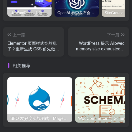
换 WordPress 主题前先看这份清单：Kadence、Blocksy Pro 与 WoodMart 的实操配置教程
OpenAI 春季发布会：全新 GPT-4o 多模态模型发布，实时互动及免费用户升级全面开启
上一篇
下一篇
Elementor 页面样式突然乱
WordPress 提示 Allowed
了？重新生成 CSS 前先做这
memory size exhausted？
几项检查
内存不足要这样处理
相关推荐
SEO 友好度实战测试：Magento、WordPress、Drupal 在核心 SEO 要素上的表现对比
WooCommerce 与 S