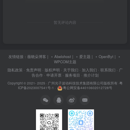
暂无评论内容
友情链接：
薇晓朵博客
|
Abelohost
|
爱主题
|
OpenByt
|
WPCOM主题
隐私政策
· 免责声明
· 版权声明
· 关于我们
· 加入我们
· 联系我们
· 广
告合作
· 申请开票
· 服务项目
· 推介计划
Copyright © 2021- 2025 ·
广州光子波动科技技术集团有限公司版权所有
·
粤
ICP备2023007541号-1
·
粤公网安备44010602012728号