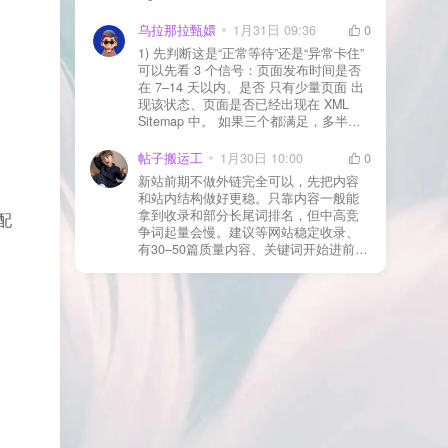
WAF 拦截（Cloudflare、宝塔防火墙、安
全插件） 检查是否启用了“缓存结账页/接
乌拉那拉甄嬛
1月31日 09:36
0
口路径”（结账页和回调接口不应缓存）
1) 先判断这是“正常等待”还是“异常卡住”
看服务器错误日志是否有 500/致命错误
可以先看 3 个信号：页面发布时间是否
导致回调执行中断 解决方案： 放行 wp-
在 7–14 天以内、是否 只有少量页面 出
json、wc-api、支付网关回调 URL（按网
现该状态、页面是否已经出现在 XML
关文档配置） 关闭结账页的缓存与 JS
Sitemap 中。 如果三个都满足，多半属
合并压缩测试一次 若使用 Cloudflare：
于正常爬取与评估阶段，不需要立刻动
为回调 URL 设置 不挑战、不拦截 的规
手。 2) 什么情况下“等”是没用的？ 以下
帖子搬运工
1月30日 10:00
0
则
情况基本不会靠时间自动解决：页面几
新站前期不做外链完全可以，先把内容
乎没有内链（孤立页）、内容与站内已
和站内结构做好更稳。只靠内容一般能
有页面高度相似、canonical 指向了别的
拿到收录和部分长尾词排名，但中高竞
配
URL、同一主题短时间发布太多相似文
争词起量会慢。建议等网站稳定收录、
章。 这种情况下，Google 已经抓取，但
有30–50篇质量内容、关键词开始进前
判断“当前不值得进入索引”。 3) 最有效
20/30后，再少量做外链，优先品牌词/裸
的人工干预方式（不折腾） 优先做这 3
链/引用型，别一上来追数量。👍
件事：加内链、从相关旧文章或栏目页
链接到该页面、增强首屏信息密度 前 2–
3 段直接回答用户问题，避免铺垫太多，
确认 canonical 为自指，避免被判定为重
复页，做完再去 GSC 请求重新编入索引
即可。 4) 什么“干预动作”反而容易适得
其反？ 不太推荐：频繁删除重发、连续
多次点“请求编入索引”、为了收录强行堆
关键词、随意改 URL 或标题 这些操作会
让 Google 重新评估页面稳定性，反而拖