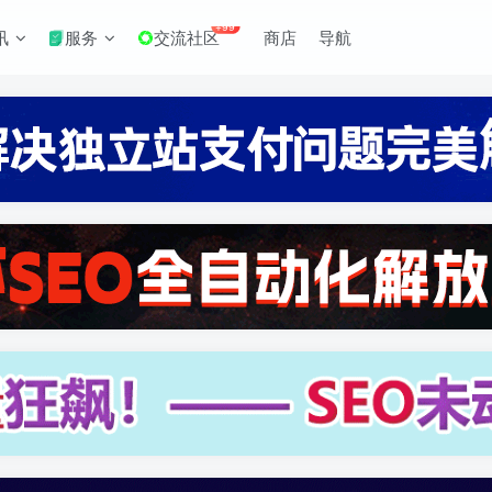
+99
讯
服务
交流社区
商店
导航