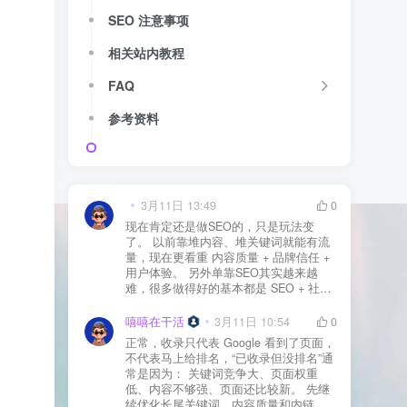
SEO 注意事项
相关站内教程
FAQ
参考资料
3月11日 13:49
0
现在肯定还是做SEO的，只是玩法变
了。 以前靠堆内容、堆关键词就能有流
量，现在更看重 内容质量 + 品牌信任 +
用户体验。 另外单靠SEO其实越来越
难，很多做得好的基本都是 SEO + 社媒
+ 内容营销 + 私域转化 一起做。 SEO本
质还是一个长期获客渠道，但不能再当
嘻嘻在干活
3月11日 10:54
0
成唯一渠道了。
正常，收录只代表 Google 看到了页面，
不代表马上给排名，“已收录但没排名”通
常是因为： 关键词竞争大、页面权重
低、内容不够强、页面还比较新。 先继
续优化长尾关键词、内容质量和内链，