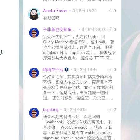
通常需要一点时间，排名会慢慢出来
Amelia Foster
3月6日 16:20
0
有截图吗
子非鱼也安知鱼之乐
3月6日 09:23
0
别先堆优化插件，先定位瓶颈： 用
Query Monitor 看慢 SQL、慢 Hook。 暂
停全部插件做对比，再逐个开启。 检查
步
autoload 过大（options 表）。 检查数据
库索引与大表查询。 服务器 TTFB 高就
。
先处理主机/数据库性能。
嘻嘻在干活
3月3日 16:47
0
你好风之旅，其实真不用搞复杂的本地
环境，普通人按这几步来，更新基本不
会崩站👇 先备份全站，文件 + 数据库都
备一下，这是底线，出问题能一键回
退。 更的时候别一键全更，分批更，先
更不重要的插件，再更核心的。 更新完
立刻清缓存，去前台检查首页、文章
bugbang
3月2日 09:55
2
页、按钮、表单这些关键位置。 最好再
通常不是支付没成功，而是回调
装个支持版本回滚的插件，万一崩了，
（webhook）没把订单状态写回来。 排
一秒切回旧版。 总结来说：先备份、分
查步骤： WooCommerce → 状态 → 日
批更、更完查、留退路，稳得很✅😎希望
志：看支付网关是否有 webhook error /
能帮到你
signature error / timeout 检查站点是否被