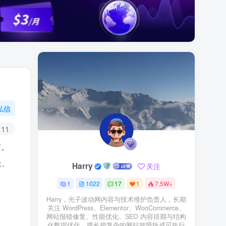
私信
11
布。
长、
Harry
关注
1
1022
17
1
7.5W+
Harry，光子波动网内容与技术维护负责人，长期
关注 WordPress、Elementor、WooCommerce、
网站报错修复、性能优化、SEO 内容排期与结构
化数据优化。擅长把复杂的网站故障拆成可执行