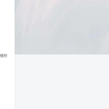
慢收录。 5) 一个实用判断标准 如果一篇
文章：已被抓取、没有 noindex / robots
问题、有至少 1–2 条相关内链、内容明
显解决了一个独立问题，那它 是否被收
录，只是时间问题，不是插件问题。
 感特