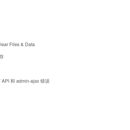
ar Files & Data
缓存
API 和 admin-ajax 错误