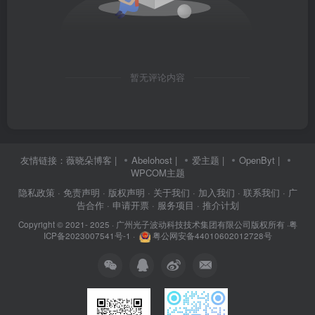
暂无评论内容
友情链接：
薇晓朵博客
|
Abelohost
|
爱主题
|
OpenByt
|
WPCOM主题
隐私政策
· 免责声明
· 版权声明
· 关于我们
· 加入我们
· 联系我们
· 广
告合作
· 申请开票
· 服务项目
· 推介计划
Copyright © 2021- 2025 ·
广州光子波动科技技术集团有限公司版权所有
·
粤
ICP备2023007541号-1
·
粤公网安备44010602012728号