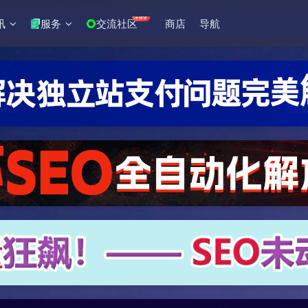
+99
讯
服务
交流社区
商店
导航