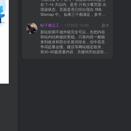
导致回调执行中断 解决方案： 放行 wp-
在 7–14 天以内、是否 只有少量页面 出
json、wc-api、支付网关回调 URL（按网
现该状态、页面是否已经出现在 XML
关文档配置） 关闭结账页的缓存与 JS
Sitemap 中。 如果三个都满足，多半属
合并压缩测试一次 若使用 Cloudflare：
于正常爬取与评估阶段，不需要立刻动
为回调 URL 设置 不挑战、不拦截 的规
手。 2) 什么情况下“等”是没用的？ 以下
帖子搬运工
1月30日 10:00
0
则
情况基本不会靠时间自动解决：页面几
新站前期不做外链完全可以，先把内容
乎没有内链（孤立页）、内容与站内已
和站内结构做好更稳。只靠内容一般能
有页面高度相似、canonical 指向了别的
拿到收录和部分长尾词排名，但中高竞
URL、同一主题短时间发布太多相似文
争词起量会慢。建议等网站稳定收录、
章。 这种情况下，Google 已经抓取，但
有30–50篇质量内容、关键词开始进前
判断“当前不值得进入索引”。 3) 最有效
20/30后，再少量做外链，优先品牌词/裸
的人工干预方式（不折腾） 优先做这 3
链/引用型，别一上来追数量。👍
件事：加内链、从相关旧文章或栏目页
链接到该页面、增强首屏信息密度 前 2–
3 段直接回答用户问题，避免铺垫太多，
确认 canonical 为自指，避免被判定为重
复页，做完再去 GSC 请求重新编入索引
即可。 4) 什么“干预动作”反而容易适得
其反？ 不太推荐：频繁删除重发、连续
多次点“请求编入索引”、为了收录强行堆
关键词、随意改 URL 或标题 这些操作会
让 Google 重新评估页面稳定性，反而拖
慢收录。 5) 一个实用判断标准 如果一篇
文章：已被抓取、没有 noindex / robots
问题、有至少 1–2 条相关内链、内容明
显解决了一个独立问题，那它 是否被收