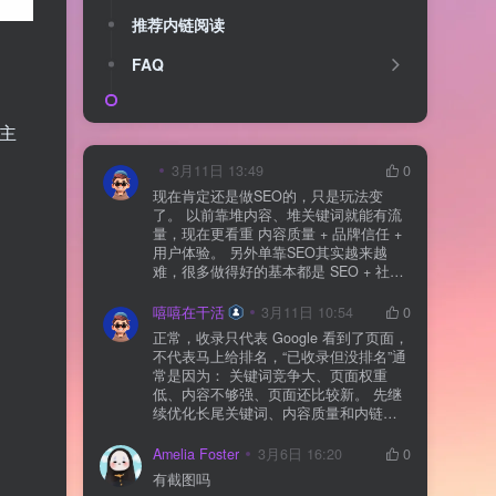
推荐内链阅读
FAQ
、主
3月11日 13:49
0
现在肯定还是做SEO的，只是玩法变
了。 以前靠堆内容、堆关键词就能有流
量，现在更看重 内容质量 + 品牌信任 +
用户体验。 另外单靠SEO其实越来越
难，很多做得好的基本都是 SEO + 社媒
+ 内容营销 + 私域转化 一起做。 SEO本
质还是一个长期获客渠道，但不能再当
嘻嘻在干活
3月11日 10:54
0
成唯一渠道了。
正常，收录只代表 Google 看到了页面，
不代表马上给排名，“已收录但没排名”通
常是因为： 关键词竞争大、页面权重
低、内容不够强、页面还比较新。 先继
续优化长尾关键词、内容质量和内链，
通常需要一点时间，排名会慢慢出来
Amelia Foster
3月6日 16:20
0
有截图吗