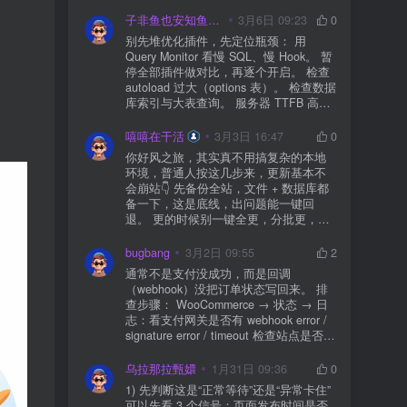
子非鱼也安知鱼之乐
3月6日 09:23
0
别先堆优化插件，先定位瓶颈： 用
Query Monitor 看慢 SQL、慢 Hook。 暂
停全部插件做对比，再逐个开启。 检查
autoload 过大（options 表）。 检查数据
库索引与大表查询。 服务器 TTFB 高就
先处理主机/数据库性能。
嘻嘻在干活
3月3日 16:47
0
你好风之旅，其实真不用搞复杂的本地
环境，普通人按这几步来，更新基本不
会崩站👇 先备份全站，文件 + 数据库都
备一下，这是底线，出问题能一键回
退。 更的时候别一键全更，分批更，先
更不重要的插件，再更核心的。 更新完
立刻清缓存，去前台检查首页、文章
bugbang
3月2日 09:55
2
页、按钮、表单这些关键位置。 最好再
通常不是支付没成功，而是回调
装个支持版本回滚的插件，万一崩了，
（webhook）没把订单状态写回来。 排
一秒切回旧版。 总结来说：先备份、分
查步骤： WooCommerce → 状态 → 日
批更、更完查、留退路，稳得很✅😎希望
志：看支付网关是否有 webhook error /
能帮到你
signature error / timeout 检查站点是否被
WAF 拦截（Cloudflare、宝塔防火墙、安
全插件） 检查是否启用了“缓存结账页/接
乌拉那拉甄嬛
1月31日 09:36
0
口路径”（结账页和回调接口不应缓存）
1) 先判断这是“正常等待”还是“异常卡住”
看服务器错误日志是否有 500/致命错误
可以先看 3 个信号：页面发布时间是否