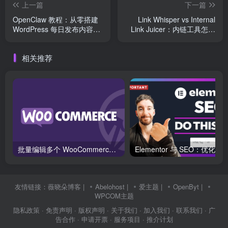
上一篇
下一篇
OpenClaw 教程：从零搭建
Link Whisper vs Internal
WordPress 每日发布内容调
Link Juicer：内链工具怎么
度工作台
选？顺带聊聊 Rank Math
Pro、Yoast 和 SEO
相关推荐
Ultimate
批量编辑多个 WooCommerce 产品变体价格的 2 个方法？
友情链接：
薇晓朵博客
|
Abelohost
|
爱主题
|
OpenByt
|
WPCOM主题
隐私政策
· 免责声明
· 版权声明
· 关于我们
· 加入我们
· 联系我们
· 广
告合作
· 申请开票
· 服务项目
· 推介计划