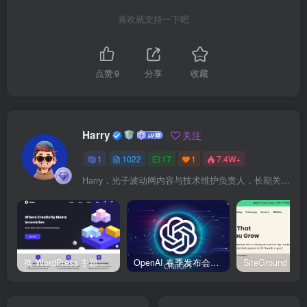
喜欢就支持一下吧
点赞
9
分享
收藏
Harry
关注
1
1022
17
1
7.4W+
Harry，光子波动网内容与技术维护负责人，长期关注 WordPress、Elementor、WooCommerce、网站报错修复、性能优化、SEO 内容排期与结构化数据优化。擅长把复杂的网站故障拆成可执行的排查步骤，并持续维护 361sale.com 的 WordPress 实战教程知识库。
换 WordPress 主题前先看这份清单：Kadence、Blocksy Pro 与 WoodMart 的实操配置教程
OpenAI 春季发布会：全新 GPT-4o 多模态模型发布，实时互动及免费用户升级全面开启