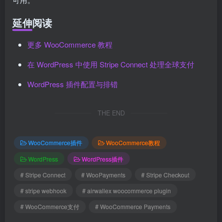
延伸阅读
更多 WooCommerce 教程
在 WordPress 中使用 Stripe Connect 处理全球支付
WordPress 插件配置与排错
THE END
WooCommerce插件
WooCommerce教程
WordPress
WordPress插件
# Stripe Connect
# WooPayments
# Stripe Checkout
# stripe webhook
# airwallex woocommerce plugin
# WooCommerce支付
# WooCommerce Payments