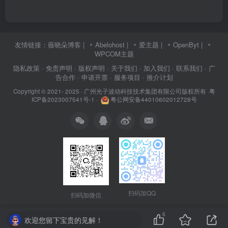
友情链接：
薇晓朵博客
|
Abelohost
|
爱主题
|
OpenByt
|
WPCOM主题
隐私政策
· 免责声明
· 版权声明
· 关于我们
· 加入我们
· 联系我们
· 广
告合作
· 申请开票
· 服务项目
· 推介计划
Copyright © 2021- 2025 ·
广州光子波动科技技术集团有限公司版权所有
·
粤
ICP备2023007541号-1
·
粤公网安备44010602012728号
扫码加QQ
扫码加微信
6
欢迎您留下宝贵的见解！