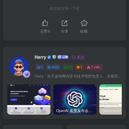
喜欢就支持一下吧
点赞
6
分享
收藏
Harry
关注
1
1022
17
1
7.4W+
Harry，光子波动网内容与技术维护负责人，长期关注 WordPress、Elementor、WooCommerce、网站报错修复、性能优化、SEO 内容排期与结构化数据优化。擅长把复杂的网站故障拆成可执行的排查步骤，并持续维护 361sale.com 的 WordPress 实战教程知识库。
换 WordPress 主题前先看这份清单：Kadence、Blocksy Pro 与 WoodMart 的实操配置教程
OpenAI 春季发布会：全新 GPT-4o 多模态模型发布，实时互动及免费用户升级全面开启