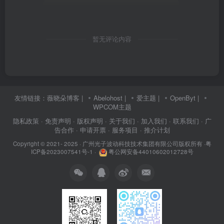
暂无评论内容
友情链接：
薇晓朵博客
|
Abelohost
|
爱主题
|
OpenByt
|
WPCOM主题
隐私政策
· 免责声明
· 版权声明
· 关于我们
· 加入我们
· 联系我们
· 广
告合作
· 申请开票
· 服务项目
· 推介计划
Copyright © 2021- 2025 ·
广州光子波动科技技术集团有限公司版权所有
·
粤
ICP备2023007541号-1
·
粤公网安备44010602012728号