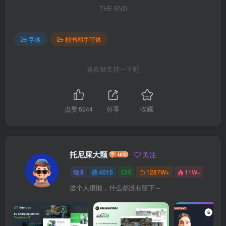
THE END
字体
楷书和手写体
喜欢就支持一下吧
点赞
5244
分享
收藏
托尼屎大颗
关注
8
4015
0
1287W+
11W+
这个人很懒，什么都没有留下～