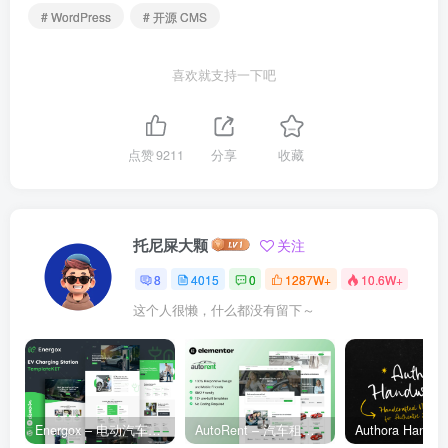
# WordPress
# 开源 CMS
喜欢就支持一下吧
点赞
9211
分享
收藏
托尼屎大颗
关注
8
4015
0
1287W+
10.6W+
这个人很懒，什么都没有留下～
Energox – 电动汽车充电站 Elementor 模板套件
AutoRent – 汽车租赁服务 Elementor 模板套件