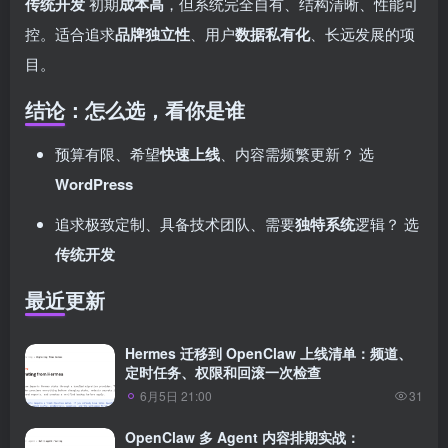
传统开发
初期
成本高
，但系统完全自有、结构清晰、性能可
控。适合追求
品牌独立性
、用户
数据私有化
、长远发展的项
目。
结论：怎么选，看你是谁
预算有限、希望
快速上线
、内容需频繁更新？ 选
WordPress
追求极致定制、具备技术团队、需要
独特系统
逻辑？ 选
传统开发
最近更新
Hermes 迁移到 OpenClaw 上线清单：频道、
定时任务、权限和回滚一次检查
6月5日 21:00
31
OpenClaw 多 Agent 内容排期实战：