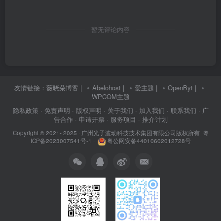
暂无评论内容
友情链接：
薇晓朵博客
|
Abelohost
|
爱主题
|
OpenByt
|
WPCOM主题
隐私政策
· 免责声明
· 版权声明
· 关于我们
· 加入我们
· 联系我们
· 广
告合作
· 申请开票
· 服务项目
· 推介计划
Copyright © 2021- 2025 ·
广州光子波动科技技术集团有限公司版权所有
·
粤
ICP备2023007541号-1
·
粤公网安备44010602012728号