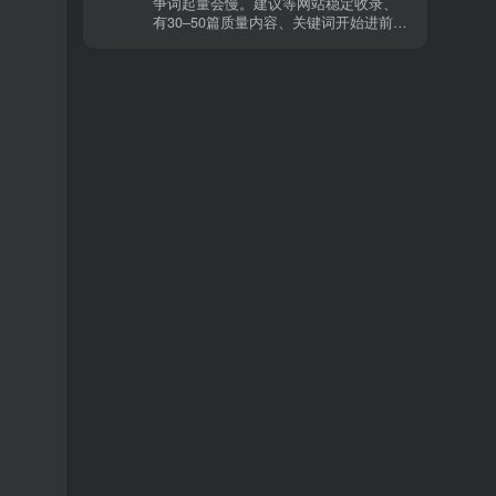
争词起量会慢。建议等网站稳定收录、
章。 这种情况下，Google 已经抓取，但
有30–50篇质量内容、关键词开始进前
判断“当前不值得进入索引”。 3) 最有效
20/30后，再少量做外链，优先品牌词/裸
的人工干预方式（不折腾） 优先做这 3
链/引用型，别一上来追数量。👍
件事：加内链、从相关旧文章或栏目页
链接到该页面、增强首屏信息密度 前 2–
3 段直接回答用户问题，避免铺垫太多，
确认 canonical 为自指，避免被判定为重
复页，做完再去 GSC 请求重新编入索引
即可。 4) 什么“干预动作”反而容易适得
其反？ 不太推荐：频繁删除重发、连续
多次点“请求编入索引”、为了收录强行堆
关键词、随意改 URL 或标题 这些操作会
让 Google 重新评估页面稳定性，反而拖
慢收录。 5) 一个实用判断标准 如果一篇
文章：已被抓取、没有 noindex / robots
问题、有至少 1–2 条相关内链、内容明
显解决了一个独立问题，那它 是否被收
录，只是时间问题，不是插件问题。