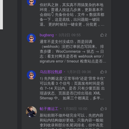
你好风之旅，其实真不用搞复杂的本地
环境，普通人按这几步来，更新基本不
会崩站👇 先备份全站，文件 + 数据库都
备一下，这是底线，出问题能一键回
退。 更的时候别一键全更，分批更，先
更不重要的插件，再更核心的。 更新完
立刻清缓存，去前台检查首页、文章
bugbang
3月2日 09:55
2
页、按钮、表单这些关键位置。 最好再
通常不是支付没成功，而是回调
装个支持版本回滚的插件，万一崩了，
（webhook）没把订单状态写回来。 排
一秒切回旧版。 总结来说：先备份、分
查步骤： WooCommerce → 状态 → 日
批更、更完查、留退路，稳得很✅😎希望
志：看支付网关是否有 webhook error /
能帮到你
signature error / timeout 检查站点是否被
WAF 拦截（Cloudflare、宝塔防火墙、安
全插件） 检查是否启用了“缓存结账页/接
乌拉那拉甄嬛
1月31日 09:36
0
口路径”（结账页和回调接口不应缓存）
1) 先判断这是“正常等待”还是“异常卡住”
看服务器错误日志是否有 500/致命错误
可以先看 3 个信号：页面发布时间是否
导致回调执行中断 解决方案： 放行 wp-
在 7–14 天以内、是否 只有少量页面 出
json、wc-api、支付网关回调 URL（按网
现该状态、页面是否已经出现在 XML
关文档配置） 关闭结账页的缓存与 JS
Sitemap 中。 如果三个都满足，多半属
合并压缩测试一次 若使用 Cloudflare：
于正常爬取与评估阶段，不需要立刻动
为回调 URL 设置 不挑战、不拦截 的规
手。 2) 什么情况下“等”是没用的？ 以下
帖子搬运工
1月30日 10:00
0
则
情况基本不会靠时间自动解决：页面几
新站前期不做外链完全可以，先把内容
乎没有内链（孤立页）、内容与站内已
和站内结构做好更稳。只靠内容一般能
有页面高度相似、canonical 指向了别的
拿到收录和部分长尾词排名，但中高竞
URL、同一主题短时间发布太多相似文