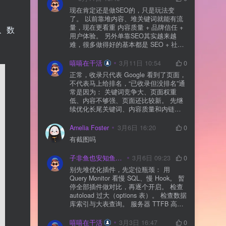
现在肯定还是做SEO的，只是玩法变
了。 以前靠堆内容、堆关键词就能有流
量，现在更看重 内容质量 + 品牌信任 +
、数
用户体验。 另外单靠SEO其实越来越
难，很多做得好的基本都是 SEO + 社媒
+ 内容营销 + 私域转化 一起做。 SEO本
质还是一个长期获客渠道，但不能再当
嘻嘻在干活
3月11日 10:54
0
成唯一渠道了。
正常，收录只代表 Google 看到了页面，
不代表马上给排名，“已收录但没排名”通
常是因为： 关键词竞争大、页面权重
低、内容不够强、页面还比较新。 先继
续优化长尾关键词、内容质量和内链，
通常需要一点时间，排名会慢慢出来
Amelia Foster
3月6日 16:20
0
有截图吗
子非鱼也安知鱼之乐
3月6日 09:23
0
别先堆优化插件，先定位瓶颈： 用
Query Monitor 看慢 SQL、慢 Hook。 暂
停全部插件做对比，再逐个开启。 检查
autoload 过大（options 表）。 检查数据
库索引与大表查询。 服务器 TTFB 高就
先处理主机/数据库性能。
嘻嘻在干活
3月3日 16:47
0