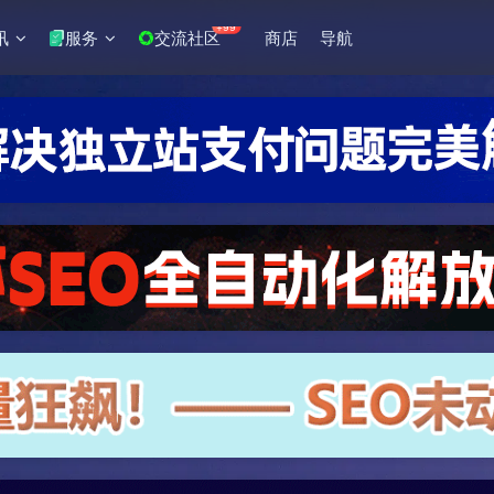
+99
讯
服务
交流社区
商店
导航