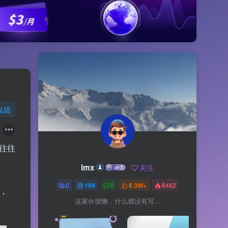
私信
往往
lmx
关注
0
199
0
8.3W+
6462
，
这家伙很懒，什么都没有写...