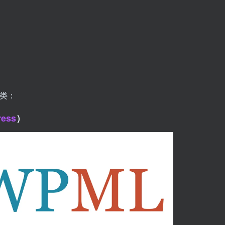
常
几类：
ress
）