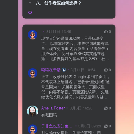
八、创作者应如何选择？
3月11日 13:49
0
现在肯定还是做SEO的，只是玩法变
了。 以前靠堆内容、堆关键词就能有流
量，现在更看重 内容质量 + 品牌信任 +
用户体验。 另外单靠SEO其实越来越
难，很多做得好的基本都是 SEO + 社媒
+ 内容营销 + 私域转化 一起做。 SEO本
质还是一个长期获客渠道，但不能再当
嘻嘻在干活
3月11日 10:54
0
成唯一渠道了。
正常，收录只代表 Google 看到了页面，
不代表马上给排名，“已收录但没排名”通
常是因为： 关键词竞争大、页面权重
低、内容不够强、页面还比较新。 先继
续优化长尾关键词、内容质量和内链，
通常需要一点时间，排名会慢慢出来
Amelia Foster
3月6日 16:20
0
有截图吗
子非鱼也安知鱼之乐
3月6日 09:23
0
别先堆优化插件，先定位瓶颈： 用