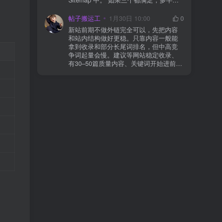
合并压缩测试一次 若使用 Cloudflare：
于正常爬取与评估阶段，不需要立刻动
为回调 URL 设置 不挑战、不拦截 的规
手。 2) 什么情况下“等”是没用的？ 以下
帖子搬运工
1月30日 10:00
0
则
情况基本不会靠时间自动解决：页面几
新站前期不做外链完全可以，先把内容
乎没有内链（孤立页）、内容与站内已
和站内结构做好更稳。只靠内容一般能
有页面高度相似、canonical 指向了别的
拿到收录和部分长尾词排名，但中高竞
URL、同一主题短时间发布太多相似文
争词起量会慢。建议等网站稳定收录、
章。 这种情况下，Google 已经抓取，但
有30–50篇质量内容、关键词开始进前
判断“当前不值得进入索引”。 3) 最有效
20/30后，再少量做外链，优先品牌词/裸
的人工干预方式（不折腾） 优先做这 3
链/引用型，别一上来追数量。👍
件事：加内链、从相关旧文章或栏目页
链接到该页面、增强首屏信息密度 前 2–
3 段直接回答用户问题，避免铺垫太多，
确认 canonical 为自指，避免被判定为重
复页，做完再去 GSC 请求重新编入索引
即可。 4) 什么“干预动作”反而容易适得
其反？ 不太推荐：频繁删除重发、连续
多次点“请求编入索引”、为了收录强行堆
关键词、随意改 URL 或标题 这些操作会
让 Google 重新评估页面稳定性，反而拖
）
慢收录。 5) 一个实用判断标准 如果一篇
文章：已被抓取、没有 noindex / robots
问题、有至少 1–2 条相关内链、内容明
显解决了一个独立问题，那它 是否被收
录，只是时间问题，不是插件问题。