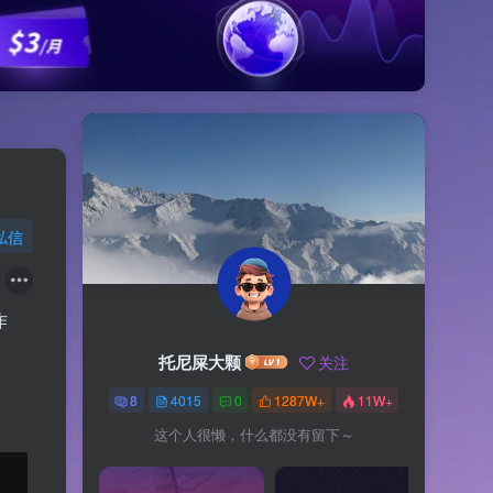
私信
作
托尼屎大颗
关注
8
4015
0
1287W+
11W+
这个人很懒，什么都没有留下～