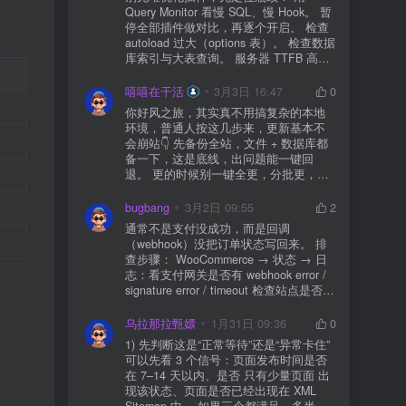
Query Monitor 看慢 SQL、慢 Hook。 暂
停全部插件做对比，再逐个开启。 检查
autoload 过大（options 表）。 检查数据
库索引与大表查询。 服务器 TTFB 高就
先处理主机/数据库性能。
嘻嘻在干活
3月3日 16:47
0
你好风之旅，其实真不用搞复杂的本地
环境，普通人按这几步来，更新基本不
会崩站👇 先备份全站，文件 + 数据库都
备一下，这是底线，出问题能一键回
退。 更的时候别一键全更，分批更，先
更不重要的插件，再更核心的。 更新完
立刻清缓存，去前台检查首页、文章
bugbang
3月2日 09:55
2
页、按钮、表单这些关键位置。 最好再
通常不是支付没成功，而是回调
装个支持版本回滚的插件，万一崩了，
（webhook）没把订单状态写回来。 排
一秒切回旧版。 总结来说：先备份、分
查步骤： WooCommerce → 状态 → 日
批更、更完查、留退路，稳得很✅😎希望
志：看支付网关是否有 webhook error /
能帮到你
signature error / timeout 检查站点是否被
WAF 拦截（Cloudflare、宝塔防火墙、安
全插件） 检查是否启用了“缓存结账页/接
乌拉那拉甄嬛
1月31日 09:36
0
口路径”（结账页和回调接口不应缓存）
1) 先判断这是“正常等待”还是“异常卡住”
看服务器错误日志是否有 500/致命错误
可以先看 3 个信号：页面发布时间是否
导致回调执行中断 解决方案： 放行 wp-
在 7–14 天以内、是否 只有少量页面 出
json、wc-api、支付网关回调 URL（按网
现该状态、页面是否已经出现在 XML
关文档配置） 关闭结账页的缓存与 JS
Sitemap 中。 如果三个都满足，多半属