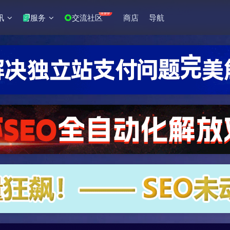
+99
讯
服务
交流社区
商店
导航