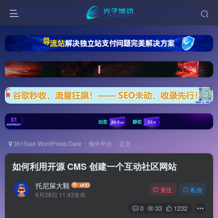
361Sale WordPress Care
海外平台
正文
如何利用开源 CMS 创建一个互动社区网站
托尼屎大颗
关注
私信
6月28日 11:43发布
0
33
1232