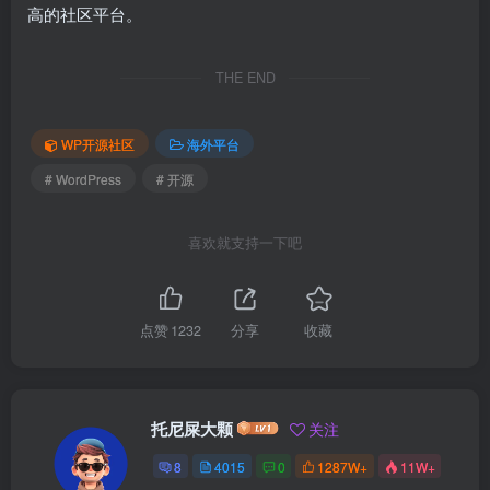
高的社区平台。
THE END
WP开源社区
海外平台
# WordPress
# 开源
喜欢就支持一下吧
点赞
1232
分享
收藏
托尼屎大颗
关注
8
4015
0
1287W+
11W+