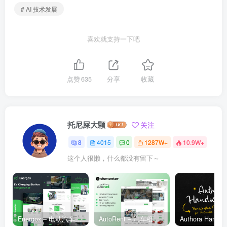
# AI 技术发展
喜欢就支持一下吧
点赞
635
分享
收藏
托尼屎大颗
关注
8
4015
0
1287W+
10.9W+
这个人很懒，什么都没有留下～
Energox – 电动汽车充电站 Elementor 模板套件
AutoRent – 汽车租赁服务 Elementor 模板套件