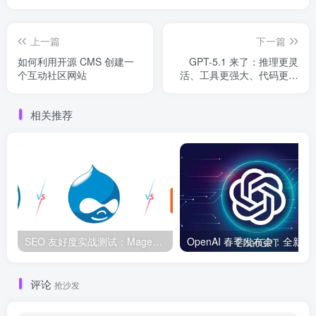
上一篇
下一篇
如何利用开源 CMS 创建一
GPT-5.1 来了：推理更灵
个互动社区网站
活、工具更强大、代码更可
靠的开发者旗舰模型
相关推荐
SEO 友好度实战测试：Magento、WordPress、Drupal 在核心 SEO 要素上的表现对比
OpenAI 春季发布会：
评论
抢沙发