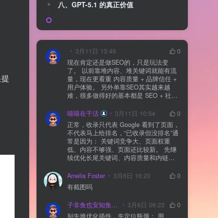
八、GPT-5.1 的真正价值
3月11日 13:49
0
现在肯定还是做SEO的，只是玩法变
了。 以前靠堆内容、堆关键词就能有流
显提
量，现在更看重 内容质量 + 品牌信任 +
用户体验。 另外单靠SEO其实越来越
难，很多做得好的基本都是 SEO + 社媒
+ 内容营销 + 私域转化 一起做。 SEO本
质还是一个长期获客渠道，但不能再当
嘻嘻在干活
3月11日 10:54
0
成唯一渠道了。
正常，收录只代表 Google 看到了页面，
不代表马上给排名，“已收录但没排名”通
。
常是因为： 关键词竞争大、页面权重
低、内容不够强、页面还比较新。 先继
续优化长尾关键词、内容质量和内链，
通常需要一点时间，排名会慢慢出来
Amelia Foster
3月6日 16:20
0
有截图吗
子非鱼也安知鱼之乐
3月6日 09:23
0
别先堆优化插件，先定位瓶颈： 用