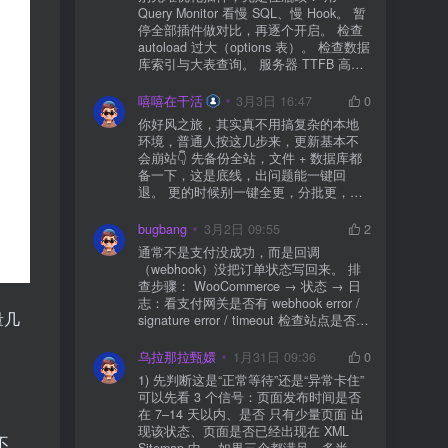
Query Monitor 看慢 SQL、慢 Hook。 暂
停全部插件做对比，再逐个开启。 检查
autoload 过大（options 表）。 检查数据
库索引与大表查询。 服务器 TTFB 高就
先处理主机/数据库性能。
嘻嘻在干活
3月3日 16:47
0
你好风之旅，其实真不用搞复杂的本地
环境，普通人按这几步来，更新基本不
会崩站👇 先备份全站，文件 + 数据库都
备一下，这是底线，出问题能一键回
退。 更的时候别一键全更，分批更，先
更不重要的插件，再更核心的。 更新完
立刻清缓存，去前台检查首页、文章
bugbang
3月2日 09:55
2
页、按钮、表单这些关键位置。 最好再
通常不是支付没成功，而是回调
装个支持版本回滚的插件，万一崩了，
（webhook）没把订单状态写回来。 排
一秒切回旧版。 总结来说：先备份、分
查步骤： WooCommerce → 状态 → 日
批更、更完查、留退路，稳得很✅😎希望
志：看支付网关是否有 webhook error /
能帮到你
量几
signature error / timeout 检查站点是否被
WAF 拦截（Cloudflare、宝塔防火墙、安
全插件） 检查是否启用了“缓存结账页/接
乌拉那拉甄嬛
1月31日 09:36
0
口路径”（结账页和回调接口不应缓存）
1) 先判断这是“正常等待”还是“异常卡住”
看服务器错误日志是否有 500/致命错误
可以先看 3 个信号：页面发布时间是否
导致回调执行中断 解决方案： 放行 wp-
在 7–14 天以内、是否 只有少量页面 出
json、wc-api、支付网关回调 URL（按网
现该状态、页面是否已经出现在 XML
关文档配置） 关闭结账页的缓存与 JS
不
Sitemap 中。 如果三个都满足，多半属