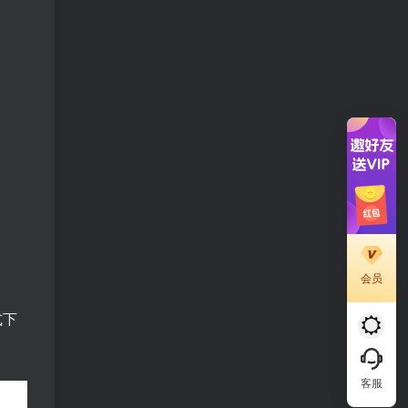
会员
式下
客服