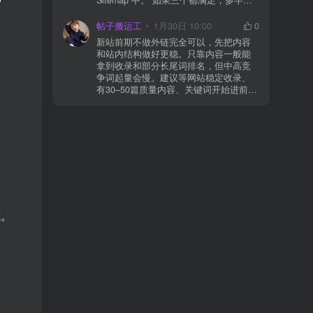
合并压缩测试一次 若使用 Cloudflare：
于正常爬取与评估阶段，不需要立刻动
为回调 URL 设置 不挑战、不拦截 的规
手。 2) 什么情况下“等”是没用的？ 以下
帖子搬运工
1月30日 10:00
0
则
情况基本不会靠时间自动解决：页面几
新站前期不做外链完全可以，先把内容
乎没有内链（孤立页）、内容与站内已
和站内结构做好更稳。只靠内容一般能
有页面高度相似、canonical 指向了别的
拿到收录和部分长尾词排名，但中高竞
URL、同一主题短时间发布太多相似文
争词起量会慢。建议等网站稳定收录、
章。 这种情况下，Google 已经抓取，但
有30–50篇质量内容、关键词开始进前
判断“当前不值得进入索引”。 3) 最有效
20/30后，再少量做外链，优先品牌词/裸
的人工干预方式（不折腾） 优先做这 3
链/引用型，别一上来追数量。👍
件事：加内链、从相关旧文章或栏目页
链接到该页面、增强首屏信息密度 前 2–
3 段直接回答用户问题，避免铺垫太多，
确认 canonical 为自指，避免被判定为重
复页，做完再去 GSC 请求重新编入索引
即可。 4) 什么“干预动作”反而容易适得
其反？ 不太推荐：频繁删除重发、连续
多次点“请求编入索引”、为了收录强行堆
式。
关键词、随意改 URL 或标题 这些操作会
让 Google 重新评估页面稳定性，反而拖
慢收录。 5) 一个实用判断标准 如果一篇
文章：已被抓取、没有 noindex / robots
问题、有至少 1–2 条相关内链、内容明
显解决了一个独立问题，那它 是否被收
：
录，只是时间问题，不是插件问题。