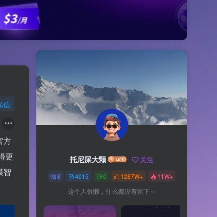
私信
官方
得更
托尼屎大颗
关注
模智
8
4015
0
1287W+
11W+
这个人很懒，什么都没有留下～