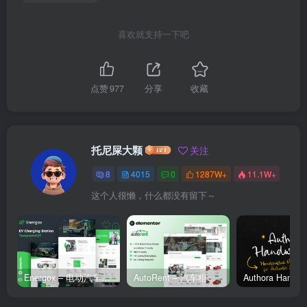
喜欢就支持一下吧
点赞
977
分享
收藏
托尼屎大颗
关注
8
4015
0
1287W+
11.1W+
这个人很懒，什么都没有留下～
Energox – 电动汽车充电站 Elementor 模板套件
AutoRent – 汽车租赁服务 Elementor 模板套件