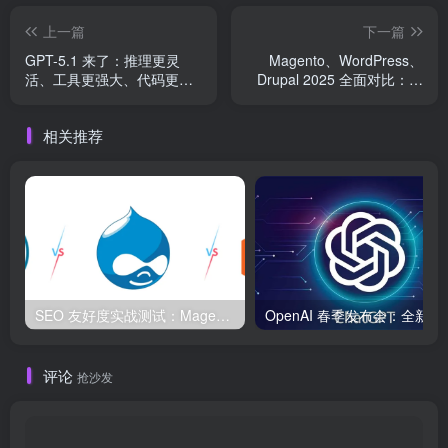
上一篇
下一篇
GPT-5.1 来了：推理更灵
Magento、WordPress、
活、工具更强大、代码更可
Drupal 2025 全面对比：哪
靠的开发者旗舰模型
个 CMS 才是最佳业务解决
方案？
相关推荐
SEO 友好度实战测试：Magento、WordPress、Drupal 在核心 SEO 要素上的表现对比
OpenAI 春季发布会：
评论
抢沙发