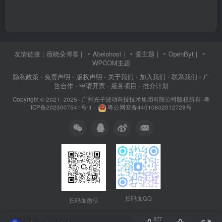
友情链接：
薇晓朵博客
|
Abelohost
|
爱主题
|
OpenByt
|
WPCOM主题
隐私政策
· 免责声明
· 版权声明
· 关于我们
· 加入我们
· 联系我们
· 广
告合作
· 申请开票
· 服务项目
· 推介计划
Copyright © 2021- 2025 ·
广州光子波动科技技术集团有限公司版权所有
·
粤
ICP备2023007541号-1
·
粤公网安备44010602012728号
扫码加QQ
扫码加微信
977