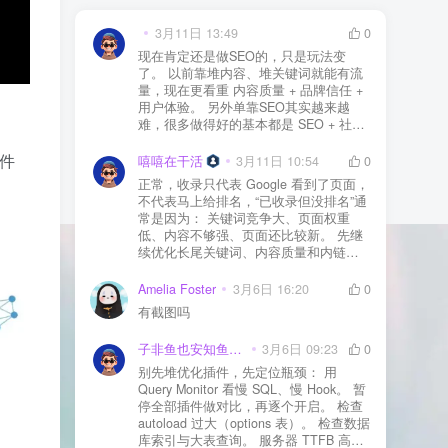
3月11日 13:49
0
现在肯定还是做SEO的，只是玩法变
了。 以前靠堆内容、堆关键词就能有流
量，现在更看重 内容质量 + 品牌信任 +
用户体验。 另外单靠SEO其实越来越
难，很多做得好的基本都是 SEO + 社媒
+ 内容营销 + 私域转化 一起做。 SEO本
文件
质还是一个长期获客渠道，但不能再当
嘻嘻在干活
3月11日 10:54
0
成唯一渠道了。
正常，收录只代表 Google 看到了页面，
不代表马上给排名，“已收录但没排名”通
常是因为： 关键词竞争大、页面权重
低、内容不够强、页面还比较新。 先继
续优化长尾关键词、内容质量和内链，
通常需要一点时间，排名会慢慢出来
Amelia Foster
3月6日 16:20
0
有截图吗
子非鱼也安知鱼之乐
3月6日 09:23
0
别先堆优化插件，先定位瓶颈： 用
Query Monitor 看慢 SQL、慢 Hook。 暂
停全部插件做对比，再逐个开启。 检查
autoload 过大（options 表）。 检查数据
库索引与大表查询。 服务器 TTFB 高就