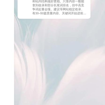
和站内结构做好更稳。只靠内容一般能
有页面高度相似、canonical 指向了别的
拿到收录和部分长尾词排名，但中高竞
URL、同一主题短时间发布太多相似文
争词起量会慢。建议等网站稳定收录、
章。 这种情况下，Google 已经抓取，但
有30–50篇质量内容、关键词开始进前
判断“当前不值得进入索引”。 3) 最有效
20/30后，再少量做外链，优先品牌词/裸
的人工干预方式（不折腾） 优先做这 3
链/引用型，别一上来追数量。👍
件事：加内链、从相关旧文章或栏目页
链接到该页面、增强首屏信息密度 前 2–
3 段直接回答用户问题，避免铺垫太多，
确认 canonical 为自指，避免被判定为重
复页，做完再去 GSC 请求重新编入索引
即可。 4) 什么“干预动作”反而容易适得
其反？ 不太推荐：频繁删除重发、连续
多次点“请求编入索引”、为了收录强行堆
关键词、随意改 URL 或标题 这些操作会
让 Google 重新评估页面稳定性，反而拖
慢收录。 5) 一个实用判断标准 如果一篇
文章：已被抓取、没有 noindex / robots
问题、有至少 1–2 条相关内链、内容明
显解决了一个独立问题，那它 是否被收
录，只是时间问题，不是插件问题。