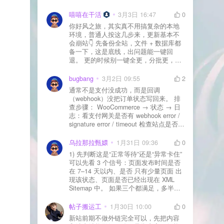
先处理主机/数据库性能。
嘻嘻在干活
3月3日 16:47
0
你好风之旅，其实真不用搞复杂的本地
环境，普通人按这几步来，更新基本不
会崩站👇 先备份全站，文件 + 数据库都
备一下，这是底线，出问题能一键回
退。 更的时候别一键全更，分批更，先
更不重要的插件，再更核心的。 更新完
立刻清缓存，去前台检查首页、文章
bugbang
3月2日 09:55
2
页、按钮、表单这些关键位置。 最好再
通常不是支付没成功，而是回调
装个支持版本回滚的插件，万一崩了，
（webhook）没把订单状态写回来。 排
一秒切回旧版。 总结来说：先备份、分
查步骤： WooCommerce → 状态 → 日
批更、更完查、留退路，稳得很✅😎希望
志：看支付网关是否有 webhook error /
能帮到你
signature error / timeout 检查站点是否被
WAF 拦截（Cloudflare、宝塔防火墙、安
全插件） 检查是否启用了“缓存结账页/接
乌拉那拉甄嬛
1月31日 09:36
0
口路径”（结账页和回调接口不应缓存）
1) 先判断这是“正常等待”还是“异常卡住”
看服务器错误日志是否有 500/致命错误
可以先看 3 个信号：页面发布时间是否
导致回调执行中断 解决方案： 放行 wp-
在 7–14 天以内、是否 只有少量页面 出
json、wc-api、支付网关回调 URL（按网
现该状态、页面是否已经出现在 XML
关文档配置） 关闭结账页的缓存与 JS
Sitemap 中。 如果三个都满足，多半属
合并压缩测试一次 若使用 Cloudflare：
于正常爬取与评估阶段，不需要立刻动
为回调 URL 设置 不挑战、不拦截 的规
手。 2) 什么情况下“等”是没用的？ 以下
帖子搬运工
1月30日 10:00
0
则
情况基本不会靠时间自动解决：页面几
新站前期不做外链完全可以，先把内容
乎没有内链（孤立页）、内容与站内已