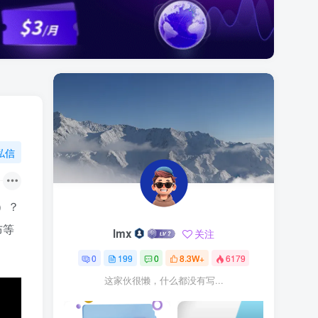
私信
）？
布等
lmx
关注
0
199
0
8.3W+
6179
这家伙很懒，什么都没有写...