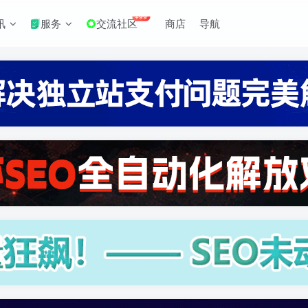
+99
讯
服务
交流社区
商店
导航