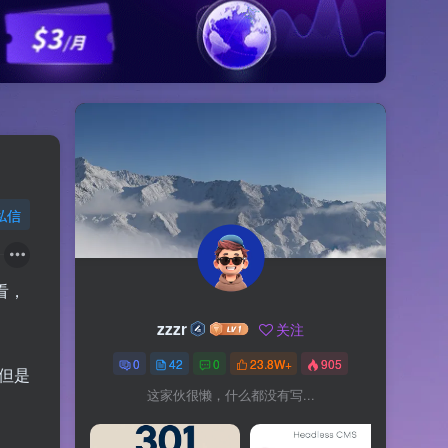
私信
看，
zzzr
关注
0
42
0
23.8W+
905
但是
这家伙很懒，什么都没有写...