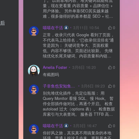
了。 以前靠堆内容、堆关键词就能有流
量，现在更看重 内容质量 + 品牌信任 +
用户体验。 另外单靠SEO其实越来越
难，很多做得好的基本都是 SEO + 社媒
+ 内容营销 + 私域转化 一起做。 SEO本
装后
质还是一个长期获客渠道，但不能再当
嘻嘻在干活
3月11日 10:54
0
成唯一渠道了。
正常，收录只代表 Google 看到了页面，
不代表马上给排名，“已收录但没排名”通
常是因为： 关键词竞争大、页面权重
低、内容不够强、页面还比较新。 先继
续优化长尾关键词、内容质量和内链，
通常需要一点时间，排名会慢慢出来
Amelia Foster
3月6日 16:20
0
有截图吗
子非鱼也安知鱼之乐
3月6日 09:23
0
别先堆优化插件，先定位瓶颈： 用
Query Monitor 看慢 SQL、慢 Hook。 暂
停全部插件做对比，再逐个开启。 检查
autoload 过大（options 表）。 检查数据
库索引与大表查询。 服务器 TTFB 高就
先处理主机/数据库性能。
嘻嘻在干活
3月3日 16:47
0
你好风之旅，其实真不用搞复杂的本地
环境，普通人按这几步来，更新基本不