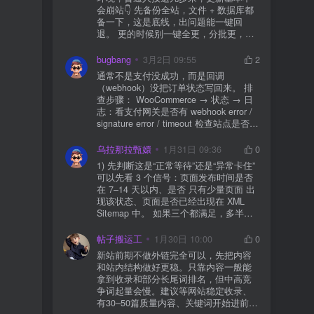
会崩站👇 先备份全站，文件 + 数据库都
备一下，这是底线，出问题能一键回
退。 更的时候别一键全更，分批更，先
更不重要的插件，再更核心的。 更新完
立刻清缓存，去前台检查首页、文章
bugbang
3月2日 09:55
2
页、按钮、表单这些关键位置。 最好再
通常不是支付没成功，而是回调
装个支持版本回滚的插件，万一崩了，
（webhook）没把订单状态写回来。 排
一秒切回旧版。 总结来说：先备份、分
查步骤： WooCommerce → 状态 → 日
批更、更完查、留退路，稳得很✅😎希望
志：看支付网关是否有 webhook error /
能帮到你
signature error / timeout 检查站点是否被
WAF 拦截（Cloudflare、宝塔防火墙、安
全插件） 检查是否启用了“缓存结账页/接
乌拉那拉甄嬛
1月31日 09:36
0
口路径”（结账页和回调接口不应缓存）
1) 先判断这是“正常等待”还是“异常卡住”
看服务器错误日志是否有 500/致命错误
可以先看 3 个信号：页面发布时间是否
导致回调执行中断 解决方案： 放行 wp-
在 7–14 天以内、是否 只有少量页面 出
json、wc-api、支付网关回调 URL（按网
现该状态、页面是否已经出现在 XML
关文档配置） 关闭结账页的缓存与 JS
Sitemap 中。 如果三个都满足，多半属
合并压缩测试一次 若使用 Cloudflare：
于正常爬取与评估阶段，不需要立刻动
为回调 URL 设置 不挑战、不拦截 的规
手。 2) 什么情况下“等”是没用的？ 以下
帖子搬运工
1月30日 10:00
0
则
情况基本不会靠时间自动解决：页面几
新站前期不做外链完全可以，先把内容
乎没有内链（孤立页）、内容与站内已
和站内结构做好更稳。只靠内容一般能
有页面高度相似、canonical 指向了别的
拿到收录和部分长尾词排名，但中高竞
URL、同一主题短时间发布太多相似文
争词起量会慢。建议等网站稳定收录、
章。 这种情况下，Google 已经抓取，但
有30–50篇质量内容、关键词开始进前
判断“当前不值得进入索引”。 3) 最有效