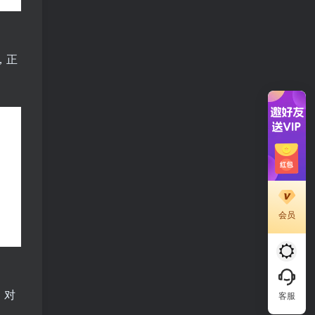
，正
会员
。对
客服