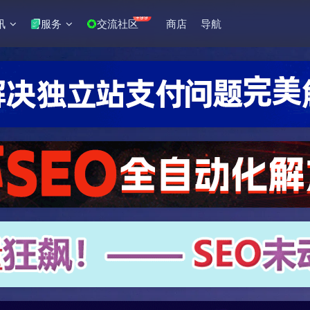
+99
讯
服务
交流社区
商店
导航