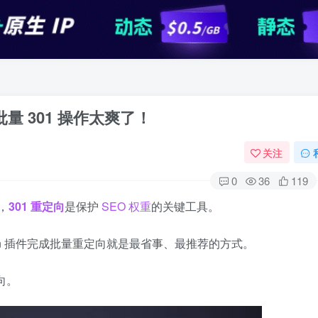
 批量 301 操作太爽了！
关注
0
36
119
，
301 重定向
是保护
SEO 权重
的关键工具。
tion 插件完成批量重定向就是最省事、最推荐的方式。
定向。