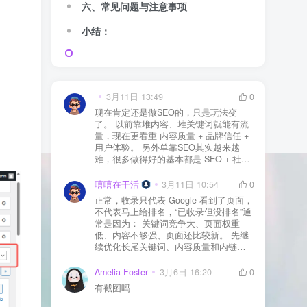
六、常见问题与注意事项
小结：
3月11日 13:49
0
现在肯定还是做SEO的，只是玩法变
了。 以前靠堆内容、堆关键词就能有流
量，现在更看重 内容质量 + 品牌信任 +
用户体验。 另外单靠SEO其实越来越
难，很多做得好的基本都是 SEO + 社媒
+ 内容营销 + 私域转化 一起做。 SEO本
质还是一个长期获客渠道，但不能再当
嘻嘻在干活
3月11日 10:54
0
成唯一渠道了。
正常，收录只代表 Google 看到了页面，
不代表马上给排名，“已收录但没排名”通
常是因为： 关键词竞争大、页面权重
低、内容不够强、页面还比较新。 先继
续优化长尾关键词、内容质量和内链，
通常需要一点时间，排名会慢慢出来
Amelia Foster
3月6日 16:20
0
有截图吗