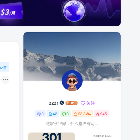
私信
zzzr
关注
0
42
0
23.8W+
945
这家伙很懒，什么都没有写...