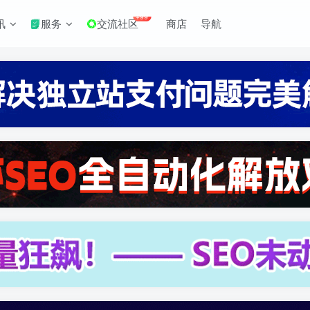
+99
讯
服务
交流社区
商店
导航