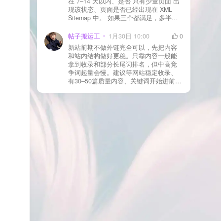
在 7–14 天以内、是否 只有少量页面 出
json、wc-api、支付网关回调 URL（按网
现该状态、页面是否已经出现在 XML
关文档配置） 关闭结账页的缓存与 JS
Sitemap 中。 如果三个都满足，多半属
合并压缩测试一次 若使用 Cloudflare：
于正常爬取与评估阶段，不需要立刻动
为回调 URL 设置 不挑战、不拦截 的规
手。 2) 什么情况下“等”是没用的？ 以下
帖子搬运工
1月30日 10:00
0
则
情况基本不会靠时间自动解决：页面几
新站前期不做外链完全可以，先把内容
乎没有内链（孤立页）、内容与站内已
和站内结构做好更稳。只靠内容一般能
有页面高度相似、canonical 指向了别的
拿到收录和部分长尾词排名，但中高竞
URL、同一主题短时间发布太多相似文
争词起量会慢。建议等网站稳定收录、
章。 这种情况下，Google 已经抓取，但
有30–50篇质量内容、关键词开始进前
判断“当前不值得进入索引”。 3) 最有效
20/30后，再少量做外链，优先品牌词/裸
的人工干预方式（不折腾） 优先做这 3
链/引用型，别一上来追数量。👍
件事：加内链、从相关旧文章或栏目页
链接到该页面、增强首屏信息密度 前 2–
3 段直接回答用户问题，避免铺垫太多，
确认 canonical 为自指，避免被判定为重
复页，做完再去 GSC 请求重新编入索引
即可。 4) 什么“干预动作”反而容易适得
其反？ 不太推荐：频繁删除重发、连续
多次点“请求编入索引”、为了收录强行堆
关键词、随意改 URL 或标题 这些操作会
让 Google 重新评估页面稳定性，反而拖
慢收录。 5) 一个实用判断标准 如果一篇
文章：已被抓取、没有 noindex / robots
问题、有至少 1–2 条相关内链、内容明
显解决了一个独立问题，那它 是否被收
录，只是时间问题，不是插件问题。