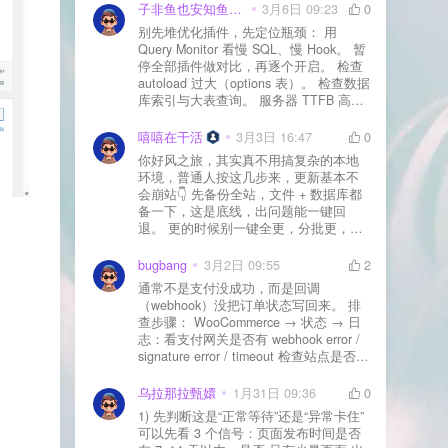
子非鱼也安知鱼之乐
3月6日 09:23
0
别先堆优化插件，先定位瓶颈： 用
Query Monitor 看慢 SQL、慢 Hook。 暂
停全部插件做对比，再逐个开启。 检查
autoload 过大（options 表）。 检查数据
库索引与大表查询。 服务器 TTFB 高就
先处理主机/数据库性能。
嘻嘻在干活
3月3日 16:47
0
你好风之旅，其实真不用搞复杂的本地
环境，普通人按这几步来，更新基本不
会崩站👇 先备份全站，文件 + 数据库都
备一下，这是底线，出问题能一键回
退。 更的时候别一键全更，分批更，先
更不重要的插件，再更核心的。 更新完
立刻清缓存，去前台检查首页、文章
bugbang
3月2日 09:55
2
页、按钮、表单这些关键位置。 最好再
通常不是支付没成功，而是回调
装个支持版本回滚的插件，万一崩了，
（webhook）没把订单状态写回来。 排
一秒切回旧版。 总结来说：先备份、分
查步骤： WooCommerce → 状态 → 日
批更、更完查、留退路，稳得很✅😎希望
志：看支付网关是否有 webhook error /
能帮到你
signature error / timeout 检查站点是否被
WAF 拦截（Cloudflare、宝塔防火墙、安
全插件） 检查是否启用了“缓存结账页/接
乌拉那拉甄嬛
1月31日 09:36
0
口路径”（结账页和回调接口不应缓存）
1) 先判断这是“正常等待”还是“异常卡住”
看服务器错误日志是否有 500/致命错误
可以先看 3 个信号：页面发布时间是否
导致回调执行中断 解决方案： 放行 wp-