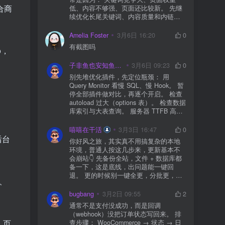
合商
低、内容不够强、页面还比较新。 先继
续优化长尾关键词、内容质量和内链，
通常需要一点时间，排名会慢慢出来
Amelia Foster
3月6日 16:20
0
有截图吗
o，
子非鱼也安知鱼之乐
3月6日 09:23
0
别先堆优化插件，先定位瓶颈： 用
Query Monitor 看慢 SQL、慢 Hook。 暂
停全部插件做对比，再逐个开启。 检查
autoload 过大（options 表）。 检查数据
库索引与大表查询。 服务器 TTFB 高就
先处理主机/数据库性能。
嘻嘻在干活
3月3日 16:47
0
后台
你好风之旅，其实真不用搞复杂的本地
环境，普通人按这几步来，更新基本不
会崩站👇 先备份全站，文件 + 数据库都
备一下，这是底线，出问题能一键回
退。 更的时候别一键全更，分批更，先
眉、
更不重要的插件，再更核心的。 更新完
立刻清缓存，去前台检查首页、文章
bugbang
3月2日 09:55
2
页、按钮、表单这些关键位置。 最好再
通常不是支付没成功，而是回调
装个支持版本回滚的插件，万一崩了，
（webhook）没把订单状态写回来。 排
一秒切回旧版。 总结来说：先备份、分
、页
查步骤： WooCommerce → 状态 → 日