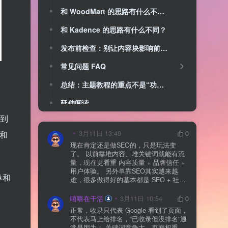
和 WoodMart 的思路有什么不同？
和 Kadence 的思路有什么不同？
发布前检查：别让内容块影响前台体验
常见问题 FAQ
总结：主题教程的重点不是“功能多”，而是可维护
延伸阅读
挂到
站和
3月11日 13:49
0
现在肯定还是做SEO的，只是玩法变
了。 以前靠堆内容、堆关键词就能有流
量，现在更看重 内容质量 + 品牌信任 +
用户体验。 另外单靠SEO其实越来越
单和
难，很多做得好的基本都是 SEO + 社媒
+ 内容营销 + 私域转化 一起做。 SEO本
质还是一个长期获客渠道，但不能再当
嘻嘻在干活
3月11日 10:54
0
成唯一渠道了。
正常，收录只代表 Google 看到了页面，
不代表马上给排名，“已收录但没排名”通
常是因为： 关键词竞争大、页面权重