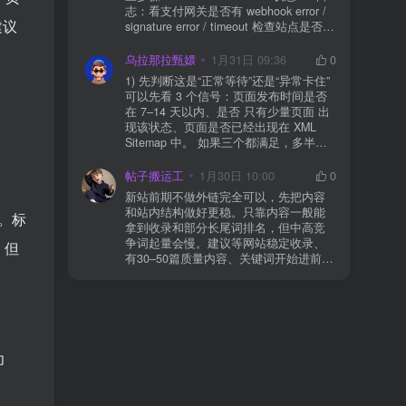
批更、更完查、留退路，稳得很✅😎希望
志：看支付网关是否有 webhook error /
能帮到你
建议
signature error / timeout 检查站点是否被
WAF 拦截（Cloudflare、宝塔防火墙、安
全插件） 检查是否启用了“缓存结账页/接
乌拉那拉甄嬛
1月31日 09:36
0
口路径”（结账页和回调接口不应缓存）
1) 先判断这是“正常等待”还是“异常卡住”
看服务器错误日志是否有 500/致命错误
可以先看 3 个信号：页面发布时间是否
导致回调执行中断 解决方案： 放行 wp-
在 7–14 天以内、是否 只有少量页面 出
json、wc-api、支付网关回调 URL（按网
现该状态、页面是否已经出现在 XML
关文档配置） 关闭结账页的缓存与 JS
Sitemap 中。 如果三个都满足，多半属
合并压缩测试一次 若使用 Cloudflare：
于正常爬取与评估阶段，不需要立刻动
为回调 URL 设置 不挑战、不拦截 的规
手。 2) 什么情况下“等”是没用的？ 以下
帖子搬运工
1月30日 10:00
0
则
情况基本不会靠时间自动解决：页面几
新站前期不做外链完全可以，先把内容
乎没有内链（孤立页）、内容与站内已
和站内结构做好更稳。只靠内容一般能
块。标
有页面高度相似、canonical 指向了别的
拿到收录和部分长尾词排名，但中高竞
URL、同一主题短时间发布太多相似文
争词起量会慢。建议等网站稳定收录、
，但
章。 这种情况下，Google 已经抓取，但
有30–50篇质量内容、关键词开始进前
判断“当前不值得进入索引”。 3) 最有效
20/30后，再少量做外链，优先品牌词/裸
的人工干预方式（不折腾） 优先做这 3
链/引用型，别一上来追数量。👍
件事：加内链、从相关旧文章或栏目页
链接到该页面、增强首屏信息密度 前 2–
3 段直接回答用户问题，避免铺垫太多，
确认 canonical 为自指，避免被判定为重
为
复页，做完再去 GSC 请求重新编入索引
即可。 4) 什么“干预动作”反而容易适得
其反？ 不太推荐：频繁删除重发、连续
多次点“请求编入索引”、为了收录强行堆