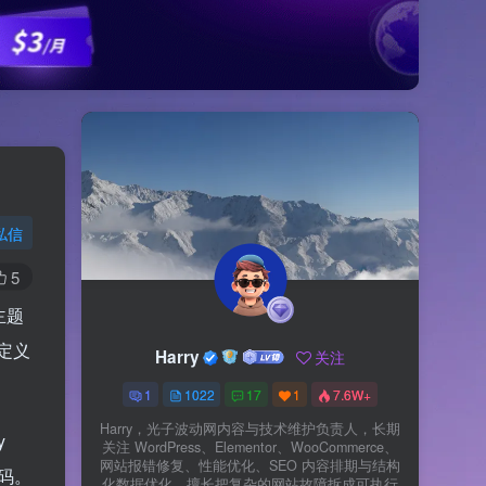
私信
5
堆主题
定义
Harry
关注
1
1022
17
1
7.6W+
Harry，光子波动网内容与技术维护负责人，长期
y
关注 WordPress、Elementor、WooCommerce、
网站报错修复、性能优化、SEO 内容排期与结构
代码。
化数据优化。擅长把复杂的网站故障拆成可执行