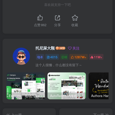
喜欢就支持一下吧
点赞
862
分享
收藏
托尼屎大颗
关注
8
4015
0
1287W+
11W+
这个人很懒，什么都没有留下～
Energox – 电动汽车充电站 Elementor 模板套件
AutoRent – 汽车租赁服务 Elementor 模板套件
上一篇
下一篇