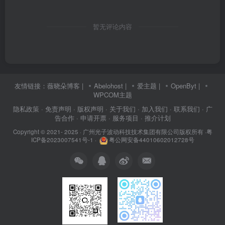
暂无评论内容
友情链接：
薇晓朵博客
|
Abelohost
|
爱主题
|
OpenByt
|
WPCOM主题
隐私政策
· 免责声明
· 版权声明
· 关于我们
· 加入我们
· 联系我们
· 广
告合作
· 申请开票
· 服务项目
· 推介计划
Copyright © 2021- 2025 ·
广州光子波动科技技术集团有限公司版权所有
·
粤
ICP备2023007541号-1
·
粤公网安备44010602012728号