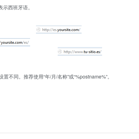
=es 表示西班牙语。
。推荐使用“年/月/名称”或“%postname%”。