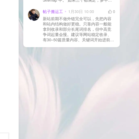
合并压缩测试一次 若使用 Cloudflare：
于正常爬取与评估阶段，不需要立刻动
为回调 URL 设置 不挑战、不拦截 的规
手。 2) 什么情况下“等”是没用的？ 以下
帖子搬运工
1月30日 10:00
0
则
情况基本不会靠时间自动解决：页面几
新站前期不做外链完全可以，先把内容
乎没有内链（孤立页）、内容与站内已
和站内结构做好更稳。只靠内容一般能
有页面高度相似、canonical 指向了别的
拿到收录和部分长尾词排名，但中高竞
URL、同一主题短时间发布太多相似文
争词起量会慢。建议等网站稳定收录、
章。 这种情况下，Google 已经抓取，但
有30–50篇质量内容、关键词开始进前
判断“当前不值得进入索引”。 3) 最有效
20/30后，再少量做外链，优先品牌词/裸
的人工干预方式（不折腾） 优先做这 3
链/引用型，别一上来追数量。👍
件事：加内链、从相关旧文章或栏目页
链接到该页面、增强首屏信息密度 前 2–
3 段直接回答用户问题，避免铺垫太多，
确认 canonical 为自指，避免被判定为重
复页，做完再去 GSC 请求重新编入索引
即可。 4) 什么“干预动作”反而容易适得
其反？ 不太推荐：频繁删除重发、连续
多次点“请求编入索引”、为了收录强行堆
关键词、随意改 URL 或标题 这些操作会
让 Google 重新评估页面稳定性，反而拖
慢收录。 5) 一个实用判断标准 如果一篇
文章：已被抓取、没有 noindex / robots
问题、有至少 1–2 条相关内链、内容明
显解决了一个独立问题，那它 是否被收
录，只是时间问题，不是插件问题。