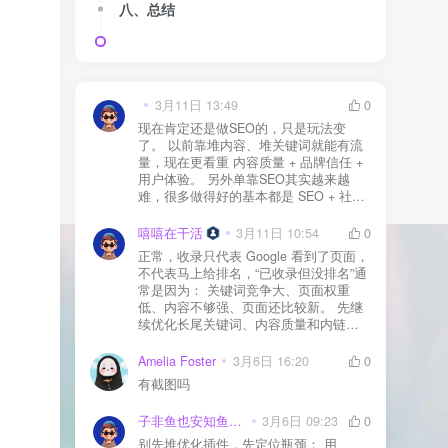
八、总结
3月11日 13:49
0
现在肯定还是做SEO的，只是玩法变
了。 以前靠堆内容、堆关键词就能有流
量，现在更看重 内容质量 + 品牌信任 +
用户体验。 另外单靠SEO其实越来越
难，很多做得好的基本都是 SEO + 社媒
+ 内容营销 + 私域转化 一起做。 SEO本
质还是一个长期获客渠道，但不能再当
嘻嘻在干活
3月11日 10:54
0
成唯一渠道了。
正常，收录只代表 Google 看到了页面，
不代表马上给排名，“已收录但没排名”通
常是因为： 关键词竞争大、页面权重
低、内容不够强、页面还比较新。 先继
续优化长尾关键词、内容质量和内链，
通常需要一点时间，排名会慢慢出来
Amelia Foster
3月6日 16:20
0
有截图吗
子非鱼也安知鱼之乐
3月6日 09:23
0
别先堆优化插件，先定位瓶颈： 用